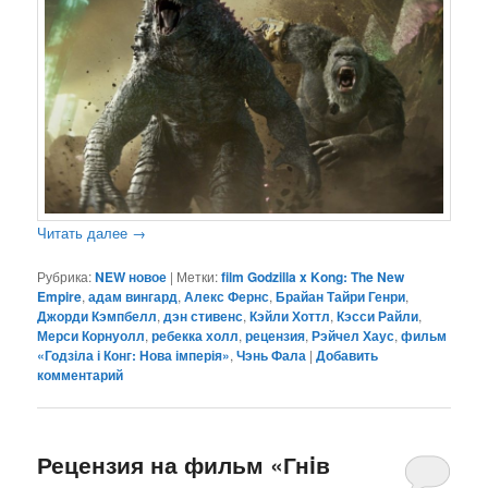
Читать далее
→
Рубрика:
NEW новое
|
Метки:
film Godzilla x Kong: The New
Empire
,
адам вингард
,
Алекс Фернс
,
Брайан Тайри Генри
,
Джорди Кэмпбелл
,
дэн стивенс
,
Кэйли Хоттл
,
Кэсси Райли
,
Мерси Корнуолл
,
ребекка холл
,
рецензия
,
Рэйчел Хаус
,
фильм
«Годзіла і Конг: Нова імперія»
,
Чэнь Фала
|
Добавить
комментарий
Рецензия на фильм «Гнiв