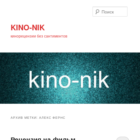
Поиск
KINO-NIK
кинорецензии без сантиментов
Главное
Перейти
Перейти
меню
АРХИВ МЕТКИ:
АЛЕКС ФЕРНС
к
к
основному
дополнительному
Рецензия на фильм