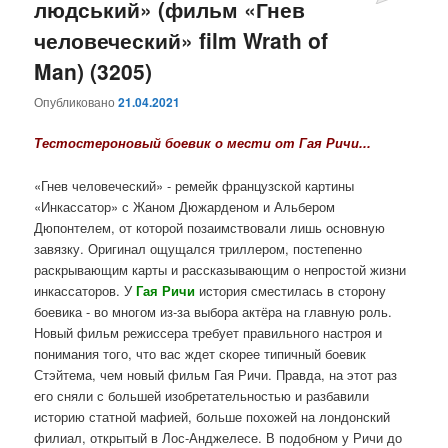
людський» (фильм «Гнев
человеческий» film Wrath of
Man) (3205)
Опубликовано
21.04.2021
Тестостероновый боевик о мести от Гая Ричи...
«Гнев человеческий» - ремейк французской картины
«Инкассатор»
с Жаном Дюжарденом и Альбером
Дюпонтелем
, от которой позаимствовали лишь основную
завязку. Оригинал ощущался триллером, постепенно
раскрывающим карты и рассказывающим о непростой жизни
инкассаторов. У
Гая Ричи
история сместилась в сторону
боевика - во многом из-за выбора актёра на главную роль.
Новый фильм режиссера требует правильного настроя и
понимания того, что вас ждет скорее типичный боевик
Стэйтема, чем новый фильм Гая Ричи. Правда, на этот раз
его сняли с большей изобретательностью и разбавили
историю статной мафией, больше похожей на лондонский
филиал, открытый в Лос-Анджелесе. В подобном у Ричи до