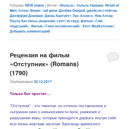
Рубрика:
NEW новое
|
Метки:
«Вольга»
,
Vольга Украина
,
Wrath of
Man
,
Алекс Фернс
,
гай ричи
,
Деобиа Опарей
,
джейсон стейтэм
,
Джеффри Донован
,
Джош Хартнетт
,
Лас Алонсо
,
Нив Алгар
,
Рауль Кастильо
,
рецензия
,
скотт иствуд
,
фильм «Гнiв
людський»
,
Фильм «Гнев человеческий»
,
Холт МакКэллани
|
Добавить комментарий
Рецензия на фильм
«Отступник» (Romans)
(1790)
Опубликовано
30.12.2017
Только Бог простит...
"Отступник" - это тяжелое, но отлично поставленное и
сыгранное кино о невыносимости боли, унижения и
разрушения веры, которые приходится держать внутри себя
всю жизнь жертвам насилия. Британцы армянского