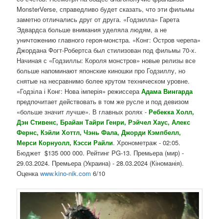
MonsterVerse, справедливо будет сказать, что эти фильмы
заметно отличались друг от друга. «Годзилла» Гарета
Эдвардса больше внимания уделяла людям, а не
уничтожению главного героя-монстра. «Конг: Остров черепа»
Джордана Фогт-Робертса был стилизован под фильмы 70-х.
Начиная с «Годзиллы: Короля монстров» новые релизы все
больше напоминают японские киношки про Годзиллу, но
снятые на несравнимо более крутом техническом уровне.
«Годзіла і Конг: Нова імперія» режиссера
Адама Вингарда
предпочитает действовать в том же русле и под девизом
«больше значит лучше». В главных ролях -
Ребекка Холл,
Дэн Стивенс, Брайан Тайри Генри, Рэйчел Хаус, Алекс
Фернс, Кэйли Хоттл, Чэнь Фала, Джорди Кэмпбелл,
Мерси Корнуолл, Кэсси Райли
. Хронометраж - 02:05.
Бюджет $135 000 000. Рейтинг PG-13. Премьера (мир) -
29.03.2024. Премьера (Украина) - 28.03.2024 (Кіноманія).
Оценка
www.kino-nik.com
6/10