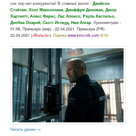
сих пор нет конкурентов! В главных ролях -
Джейсон
Стэйтем, Холт Маккэллани, Джеффри Донован, Джош
Хартнетт, Алекс Фернс, Лас Алонсо, Рауль Кастильо,
Деобиа Опарей, Скотт Иствуд, Нив Алгар
. Хронометраж -
01:58. Премьера (мир) - 22.04.2021. Премьера (РФ) -
22.04.2021 (
«Вольга»
).
Оценка
www.kino-nik.com
6/10
Читать далее
→