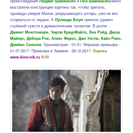
происхождения
Людвиг Шаммасян
и
Пол Шаммасян
умело
выстроили конструкцию картины так, чтобы зритель,
однажды увидев Малки, разрушающего алтарь, уже не мог
оторваться от экрана. А
Орландо Блум
приятно удивил
глубиной чувств и драматическим талантом. В ролях -
Джанет Монтгомери, Чарли Крид-Майлз, Энн Рейд, Джош
Майерс, Дебора Рок, Алекс Фернс, Джо Уитли, Кайл Риис,
Джеймс Смилли
. Хронометраж - 01:31. Мировая премьера -
01.07.2017. Премьера в Украине - 28.12.2017.
Оценка
www.kino-nik.ru
6/10