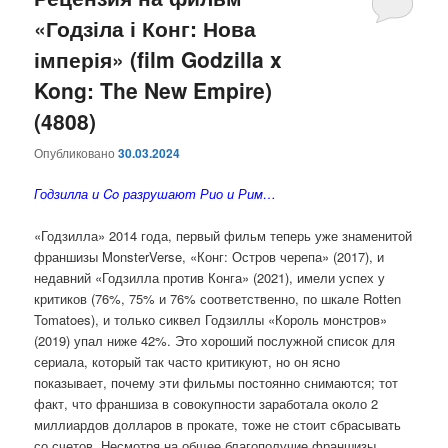
«Годзіла і Конг: Нова
содержимому
содержимому
імперія» (film Godzilla x
Kong: The New Empire)
(4808)
Опубликовано
30.03.2024
Годзилла и Co разрушают Рио и Рим…
«Годзилла» 2014 года, первый фильм теперь уже знаменитой
франшизы MonsterVerse, «Конг: Остров черепа» (2017), и
недавний «Годзилла против Конга» (2021), имели успех у
критиков (76%, 75% и 76% соответственно, по шкале Rotten
Tomatoes), и только сиквел Годзиллы «Король монстров»
(2019) упал ниже 42%. Это хороший послужной список для
сериала, который так часто критикуют, но он ясно
показывает, почему эти фильмы постоянно снимаются; тот
факт, что франшиза в совокупности заработала около 2
миллиардов долларов в прокате, тоже не стоит сбрасывать
со счетов. Несмотря на общее благополучие франшизы