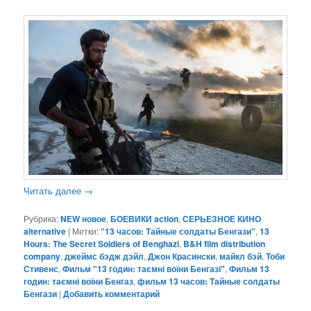
Читать далее
→
Рубрика:
NEW новое
,
БОЕВИКИ action
,
СЕРЬЕЗНОЕ КИНО
alternative
|
Метки:
"13 часов: Тайные солдаты Бенгази"
,
13
Hours: The Secret Soldiers of Benghazi
,
B&H film distribution
company
,
джеймс бэдж дэйл
,
Джон Красински
,
майкл бэй
,
Тоби
Стивенс
,
Фильм "13 годин: таємні воїни Бенгазі"
,
Фильм 13
годин: таємні воїни Бенгаз
,
фильм 13 часов: Тайные солдаты
Бенгази
|
Добавить комментарий