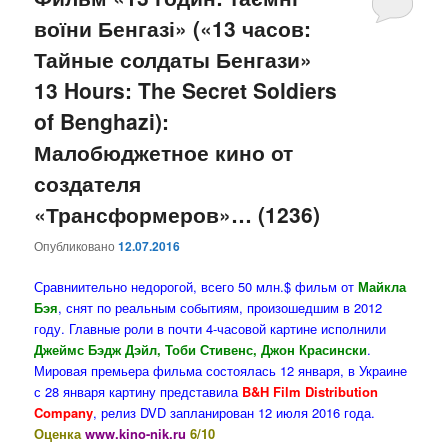
воїни Бенгазі» («13 часов:
содержимому
содержимому
Тайные солдаты Бенгази»
13 Hours: The Secret Soldiers
of Benghazi):
Малобюджетное кино от
создателя
«Трансформеров»… (1236)
Опубликовано
12.07.2016
Сравниительно недорогой, всего 50 млн.$ фильм от
Майкла
Бэя
, снят по реальным событиям, произошедшим в 2012
году. Главные роли в почти 4-часовой картине исполнили
Джеймс Бэдж Дэйл, Тоби Стивенс, Джон Красински
.
Мировая премьера фильма состоялась 12 января, в Украине
с 28 января картину представила
B&H Film Distribution
Company
, релиз DVD запланирован 12 июля 2016 года.
Оценка
www.kino-nik.ru
6/10