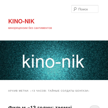
Поиск
KINO-NIK
кинорецензии без сантиментов
Главное
Перейти
Перейти
меню
АРХИВ МЕТКИ:
«13 ЧАСОВ: ТАЙНЫЕ СОЛДАТЫ БЕНГАЗИ»
к
к
основному
дополнительному
Фильм «13 годин: таємні