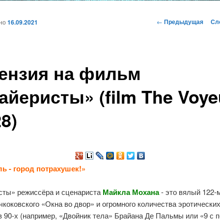
и
Навигация
←
Предыдущая
Сл
ано
16.09.2021
по
записям
ому
ензия на фильм
жимому
айеристы» (film The Voye
28)
ь - город потрахушек!»
сты» режиссёра и сценариста
Майкла Мохана
- это вялый 122-
чкоковского «Окна во двор» и огромного количества эротически
 90-х (например, «Двойник тела» Брайана Де Пальмы или «9 с 