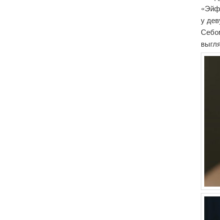
«Эйфо
у де
Себом
выгл