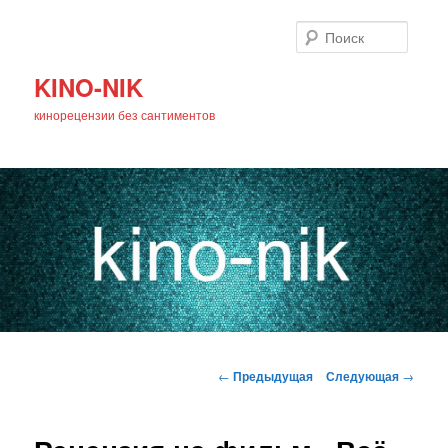
Поиск
KINO-NIK
кинорецензии без сантиментов
Главное
Перейти
меню
Навигация
←
Предыдущая
Следующая
→
по
к
записям
основному