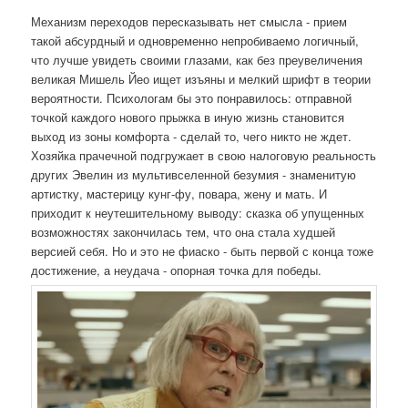
Механизм переходов пересказывать нет смысла - прием
такой абсурдный и одновременно непробиваемо логичный,
что лучше увидеть своими глазами, как без преувеличения
великая Мишель Йео ищет изъяны и мелкий шрифт в теории
вероятности. Психологам бы это понравилось: отправной
точкой каждого нового прыжка в иную жизнь становится
выход из зоны комфорта - сделай то, чего никто не ждет.
Хозяйка прачечной подгружает в свою налоговую реальность
других Эвелин из мультивселенной безумия - знаменитую
артистку, мастерицу кунг-фу, повара, жену и мать. И
приходит к неутешительному выводу: сказка об упущенных
возможностях закончилась тем, что она стала худшей
версией себя. Но и это не фиаско - быть первой с конца тоже
достижение, а неудача - опорная точка для победы.