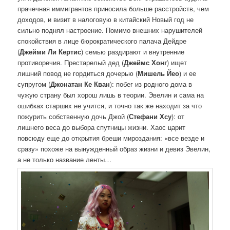
прачечная иммигрантов приносила больше расстройств, чем
доходов, и визит в налоговую в китайский Новый год не
сильно поднял настроение. Помимо внешних нарушителей
спокойствия в лице бюрократического палача Дейдре
(
Джейми Ли Кертис
) семью раздирают и внутренние
противоречия. Престарелый дед (
Джеймс Хонг
) ищет
лишний повод не гордиться дочерью (
Мишель Йео
) и ее
супругом (
Джонатан Ке Кван
): побег из родного дома в
чужую страну был хорош лишь в теории. Эвелин и сама на
ошибках старших не учится, и точно так же находит за что
пожурить собственную дочь Джой (
Стефани Хсу
): от
лишнего веса до выбора спутницы жизни. Хаос царит
повсюду еще до открытия бреши мироздания: «все везде и
сразу» похоже на вынужденный образ жизни и девиз Эвелин,
а не только название ленты…