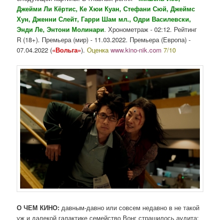
Джейми Ли Кёртис, Ке Хюи Куан, Стефани Сюй, Джеймс
Хун, Дженни Слейт, Гарри Шам мл., Одри Василевски,
Энди Ле, Энтони Молинари
. Хронометраж - 02:12. Рейтинг
R (18+). Премьера (мир) - 11.03.2022. Премьера (Европа) -
07.04.2022 (
«Вольга»
).
Оценка
www.kino-nik.com
7/10
О ЧЕМ КИНО:
давным-давно или совсем недавно в не такой
уж и далекой галактике семейство Вонг страшилось аудита: