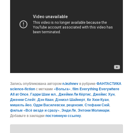
Запись опубликована автором
n.lezhnev
в рубрике
ФАНТАСТИКА
science-fiction
с метками
«Вольга»
,
film Everything Everywhere
All at Once
,
Гарри Шам мл.
,
Джейми Ли Кёртис
,
Джеймс Хун
,
Дженни Слейт
,
Дэн Кван
,
Дэниэл Шайнерт
,
Ке Хюи Куан
,
мишель йео
,
Одри Василевски
,
рецензия
,
Стефани Сюй
,
фильм «Всё везде и сразу»
,
Энди Ле
,
Энтони Молинари
.
Добавьте в закладки
постоянную ссылку
.