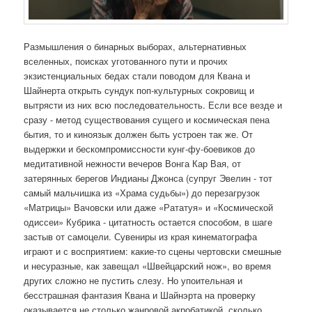
Размышления о бинарных выборах, альтернативных
вселенных, поисках уготованного пути и прочих
экзистенциальных бедах стали поводом для Квана и
Шайнерта открыть сундук поп-культурных сокровищ и
вытрясти из них всю последовательность. Если все везде и
сразу - метод существования сущего и космическая пена
бытия, то и киноязык должен быть устроен так же. От
выдержки и бескомпромиссности кунг-фу-боевиков до
медитативной нежности вечеров Вонга Кар Вая, от
затерянных берегов Индианы Джонса (супруг Эвелин - тот
самый мальчишка из «Храма судьбы») до перезагрузок
«Матрицы» Вачовски или даже «Рататуя» и «Космической
одиссеи» Кубрика - цитатность остается способом, в шаге
застыв от самоцели. Сувениры из края кинематографа
играют и с восприятием: какие-то сцены чертовски смешные
и несуразные, как завещал «Швейцарский нож», во время
других сложно не пустить слезу. Но упоительная и
бесстрашная фантазия Квана и Шайнэрта на проверку
оказывается не столько жанровой акробатикой, сколько