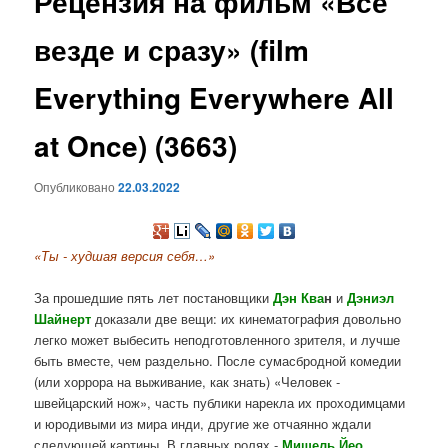
Рецензия на фильм «Всё
содержимому
везде и сразу» (film
Everything Everywhere All
at Once) (3663)
Опубликовано
22.03.2022
«Ты - худшая версия себя…»
За прошедшие пять лет постановщики
Дэн Ква
н
и
Дэниэл
Шайнерт
доказали две вещи: их кинематография довольно
легко может выбесить неподготовленного зрителя, и лучше
быть вместе, чем раздельно. После сумасбродной комедии
(или хоррора на выживание, как знать) «Человек -
швейцарский нож», часть публики нарекла их проходимцами
и юродивыми из мира инди, другие же отчаянно ждали
следующей картины. В главных ролях -
Мишель Йео,