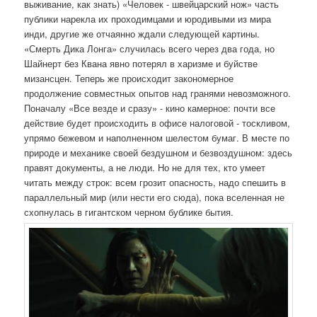
выживание, как знать) «Человек - швейцарский нож» часть
публики нарекла их проходимцами и юродивыми из мира
инди, другие же отчаянно ждали следующей картины.
«Смерть Дика Лонга» случилась всего через два года, но
Шайнерт без Квана явно потерял в харизме и буйстве
мизансцен. Теперь же происходит закономерное
продолжение совместных опытов над гранями невозможного.
Поначалу «Все везде и сразу» - кино камерное: почти все
действие будет происходить в офисе налоговой - тоскливом,
упрямо бежевом и наполненном шелестом бумаг. В месте по
природе и механике своей бездушном и безвоздушном: здесь
правят документы, а не люди. Но не для тех, кто умеет
читать между строк: всем грозит опасность, надо спешить в
параллельный мир (или нести его сюда), пока вселенная не
схопнулась в гигантском черном бублике бытия.