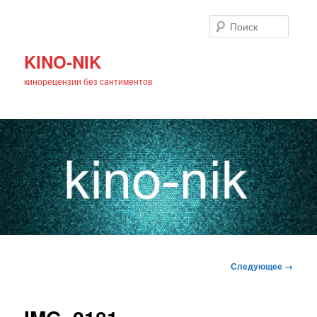
Поиск
KINO-NIK
кинорецензии без сантиментов
Главное
Перейти
меню
Навигация
Следующее →
по
к
изображениям
основному