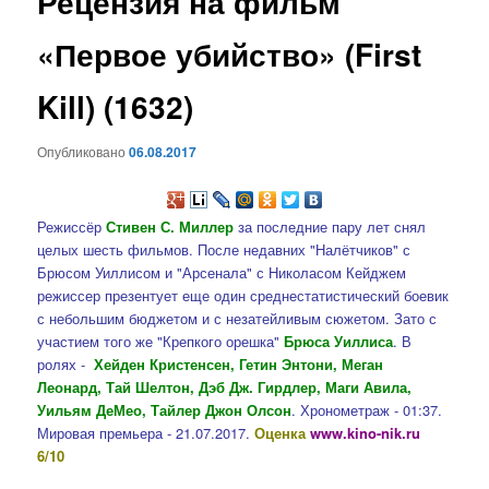
Рецензия на фильм
содержимому
«Первое убийство» (First
Kill) (1632)
Опубликовано
06.08.2017
Режиссёр
Стивен С. Миллер
за последние пару лет снял
целых шесть фильмов. После недавних "Налётчиков" с
Брюсом Уиллисом и "Арсенала" с Николасом Кейджем
режиссер презентует еще один среднестатистический боевик
с небольшим бюджетом и с незатейливым сюжетом. Зато с
участием того же "Крепкого орешка"
Брюса Уиллиса
. В
ролях -
Хейден Кристенсен, Гетин Энтони, Меган
Леонард, Тай Шелтон, Дэб Дж. Гирдлер, Маги Авила,
Уильям ДеМео, Тайлер Джон Олсон
. Хронометраж - 01:37.
Мировая премьера - 21.07.2017.
Оценка
www.kino-nik.ru
6/10