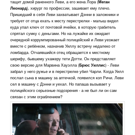
тащит домой раненного Леви, а его жена Лора (
Меган
Леонард
), хирург по профессии, зашивает ему плечо.
Пришедший в себя Леви захватывает Дэнни в заложники и
требует от отца ехать к месту перестрелки - малыш видел
куда упал ключ от почтовой ячейки, в которую грабитель
спрятал сумку с деньгами. Но на лужайке их ожидает
очередной коррумпированный полицейский и Леви уезжает
вместе с ребёнком, назначив Уиллу встречу недалеко от
ломбарда. Отчаявшийся отец обращается к местному
шерифу, бывшему ухажеру тети Дотти. Он представляет
свою версию для Марвина Хауэлла (
Брюс Уиллис
) - Леви
забрал у него ружье и в перестрелке убил Чарли. Когда Уилл
послал сына в машину за аптечкой, появился коп Ричи. Леви
сел в машину с Дэнни и уехал. Но папаша вызывает у
полицейского серьезные подозрения - а не был ли он сам
связан с этим ограблением?