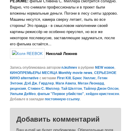
РЕЗЮМЕ:
фильм Стивена С. Миллера смотрится солидно.
Видно, что снимали профессионалы и в проект были
вложены нормальные деньги. Погони в лесу сняты здорово.
Машины несутся, камера сверху летает, пыль во все
стороны! Это правда - в смысловом наполнении своей
картины режиссёр не особенно преуспел, но все же
некоторое послевкусие, заставляющее задуматься, после
его фильма остаётся...
Николай Лежнев
Запись опубликована автором
n.lezhnev
в рубрике
NEW новое
,
КИНОПРЕМЬЕРЫ МЕСЯЦА Monthly movie news
,
СЕРЬЕЗНОЕ
КИНО alternative
с метками
First Kill
,
Брюс Уиллис
,
Гетин
Энтони
,
Дэб Дж. Гирдлер
,
Маги Авила
,
Меган Леонард
,
рецензия
,
Стивен С. Миллер
,
Тай Шелтон
,
Тайлер Джон Олсон
,
Уильям ДеМео
,
фильм "Первое убийство"
,
хейден кристенсен
.
Добавьте в закладки
постоянную ссылку
.
Добавить комментарий
Ваш e-mail не будет опубликован.
Обязательные поля