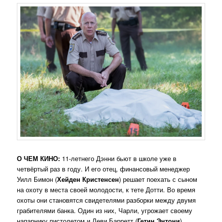
О ЧЕМ КИНО:
11-летнего Дэнни бьют в школе уже в
четвёртый раз в году. И его отец, финансовый менеджер
Уилл Бимон (
Хейден Кристенсен
) решает поехать с сыном
на охоту в места своей молодости, к тете Дотти. Во время
охоты они становятся свидетелями разборки между двумя
грабителями банка. Один из них, Чарли, угрожает своему
напарнику пистолетом и Леви Барретт (
Гетин Энтони
)