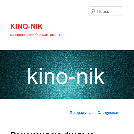
Поиск
KINO-NIK
кинорецензии без сантиментов
Главное
Перейти
меню
Навигация
←
Предыдущая
Следующая
→
по
к
записям
основному