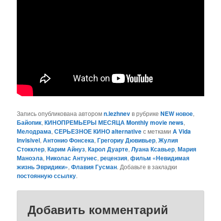
Запись опубликована автором
n.lezhnev
в рубрике
NEW новое
,
Байопик
,
КИНОПРЕМЬЕРЫ МЕСЯЦА Monthly movie news
,
Мелодрама
,
СЕРЬЕЗНОЕ КИНО alternative
с метками
A Vida
Invisivel
,
Антонио Фонсека
,
Грегориу Дювивьер
,
Жулия
Стокклер
,
Карим Айнуз
,
Карол Дуарте
,
Луана Ксавьер
,
Мария
Маноэла
,
Николас Антунес
,
рецензия
,
фильм «Невидимая
жизнь Эвридики»
,
Флавия Гусман
. Добавьте в закладки
постоянную ссылку
.
Добавить комментарий