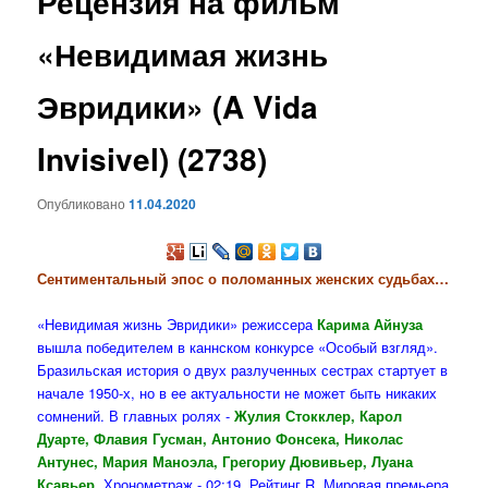
Рецензия на фильм
содержимому
«Невидимая жизнь
Эвридики» (A Vida
Invisivel) (2738)
Опубликовано
11.04.2020
Сентиментальный эпос о поломанных женских судьбах…
«Невидимая жизнь Эвридики» режиссера
Карима Айнуза
вышла победителем в каннском конкурсе «Особый взгляд».
Бразильская история о двух разлученных сестрах стартует в
начале 1950-х, но в ее актуальности не может быть никаких
сомнений. В главных ролях -
Жулия Стокклер, Карол
Дуарте, Флавия Гусман, Антонио Фонсека, Николас
Антунес, Мария Маноэла, Грегориу Дювивьер, Луана
Ксавьер
. Хронометраж - 02:19. Рейтинг R. Мировая премьера