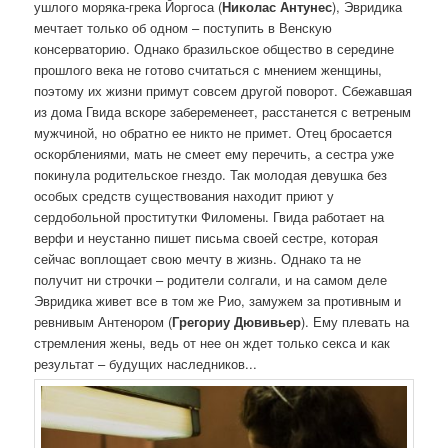
ушлого моряка-грека Йоргоса (
Николас Антунес
), Эвридика
мечтает только об одном – поступить в Венскую
консерваторию. Однако бразильское общество в середине
прошлого века не готово считаться с мнением женщины,
поэтому их жизни примут совсем другой поворот. Сбежавшая
из дома Гвида вскоре забеременеет, расстанется с ветреным
мужчиной, но обратно ее никто не примет. Отец бросается
оскорблениями, мать не смеет ему перечить, а сестра уже
покинула родительское гнездо. Так молодая девушка без
особых средств существования находит приют у
сердобольной проститутки Филомены. Гвида работает на
верфи и неустанно пишет письма своей сестре, которая
сейчас воплощает свою мечту в жизнь. Однако та не
получит ни строчки – родители солгали, и на самом деле
Эвридика живет все в том же Рио, замужем за противным и
ревнивым Антенором (
Грегориу Дювивьер
). Ему плевать на
стремления жены, ведь от нее он ждет только секса и как
результат – будущих наследников...