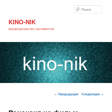
Поиск
KINO-NIK
кинорецензии без сантиментов
Главное
Перейти
меню
Навигация
←
Предыдущая
Следующая
→
по
к
записям
основному