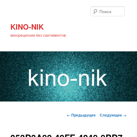
Поиск
KINO-NIK
кинорецензии без сантиментов
Главное
Перейти
меню
Навигация
← Предыдущее
Следующее →
по
к
изображениям
основному