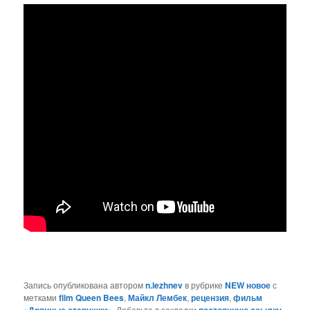
Запись опубликована автором
n.lezhnev
в рубрике
NEW новое
с
метками
film Queen Bees
,
Майкл Лембек
,
рецензия
,
фильм
. Добавьте в закладки
.