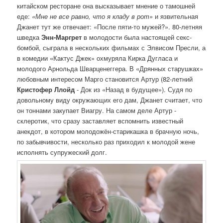
китайском ресторане она высказывает мнение о тамошней
еде:
«Мне не все равно, что я кладу в рот»
и язвительная
Джанет тут же отвечает: «После пяти-то мужей?». 80-летняя
шведка
Энн-Маргрет
в молодости была настоящей секс-
бомбой, сыграла в нескольких фильмах с Элвисом Пресли, а
в комедии «Кактус Джек» охмуряла Кирка Дугласа и
молодого Арнольда Шварценеггера. В «Дрянных старушках»
любовным интересом Марго становится Артур (82-летний
Кристофер Ллойд
- Док из «Назад в будущее»). Судя по
довольному виду окружающих его дам, Джанет считает, что
он тоннами закупает Виагру. На самом деле Артур -
склеротик, что сразу заставляет вспомнить известный
анекдот, в котором молодожён-старикашка в брачную ночь,
по забывчивости, несколько раз приходил к молодой жене
исполнять супружеский долг.