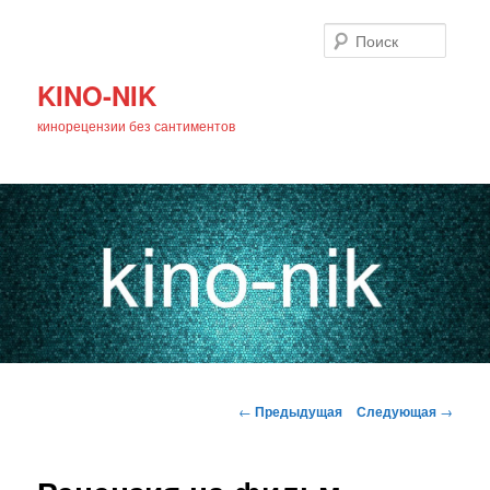
Поиск
KINO-NIK
кинорецензии без сантиментов
Главное
Перейти
меню
Навигация
←
Предыдущая
Следующая
→
по
к
записям
основному