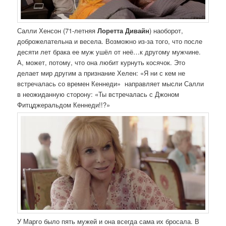
Салли Хенсон (71-летняя
Лоретта Дивайн
) наоборот,
доброжелательна и весела. Возможно из-за того, что после
десяти лет брака ее муж ушёл от неё…к другому мужчине.
А, может, потому, что она любит курнуть косячок. Это
делает мир другим а признание Хелен: «Я ни с кем не
встречалась со времен Кеннеди» направляет мысли Салли
в неожиданную сторону: «Ты встречалась с Джоном
Фитцджеральдом Кеннеди!!?»
У Марго было пять мужей и она всегда сама их бросала. В