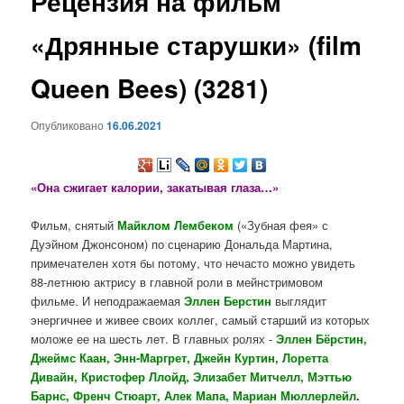
Рецензия на фильм
содержимому
«Дрянные старушки» (film
Queen Bees) (3281)
Опубликовано
16.06.2021
«Она сжигает калории, закатывая глаза…»
Фильм, снятый
Майклом Лембеком
(«Зубная фея» с
Дуэйном Джонсоном) по сценарию Дональда Мартина,
примечателен хотя бы потому, что нечасто можно увидеть
88-летнюю актрису в главной роли в мейнстримовом
фильме. И неподражаемая
Эллен Берстин
выглядит
энергичнее и живее своих коллег, самый старший из которых
моложе ее на шесть лет. В главных ролях -
Эллен Бёрстин,
Джеймс Каан, Энн-Маргрет, Джейн Куртин, Лоретта
Дивайн, Кристофер Ллойд, Элизабет Митчелл, Мэттью
Барнс, Френч Стюарт, Алек Мапа, Мариан Мюллерлейл
.