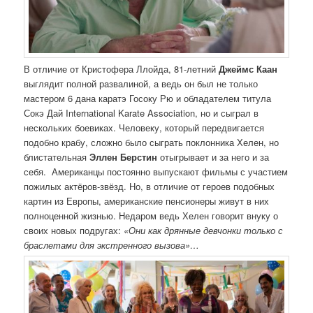
В отличие от Кристофера Ллойда, 81-летний
Джеймс Каан
выглядит полной развалиной, а ведь он был не только
мастером 6 дана каратэ Госоку Рю и обладателем титула
Сокэ Дай International Karate Association, но и сыграл в
нескольких боевиках. Человеку, который передвигается
подобно крабу, сложно было сыграть поклонника Хелен, но
блистательная
Эллен Берстин
отыгрывает и за него и за
себя.
Американцы постоянно выпускают фильмы с участием
пожилых актёров-звёзд. Но, в отличие от героев подобных
картин из Европы, американские пенсионеры живут в них
полноценной жизнью. Недаром ведь Хелен говорит внуку о
своих новых подругах:
«Они как дрянные девчонки только с
браслетами для экстренного вызова»…