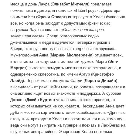
месяца и дочь Лаура (
Элизабет Митчелл
) предлагает
пожить пока в доме для пожилых «Пайн-Гроув». Директора
по имени Кен (
Френч Стюарт
) интересует о Хелен буквально
все, но когда речь заходит о допустимых физических
нагрузках Лаура заявляет:
«Она сжигает калории,
закатывая глаза».
Среди благообразных седых
джентльменов и леди выделяется четверка игроков в
бридж, которую все тут называют «дрянные старушки».
Мужеподобная Анна (
Мариан Мюллерлейл
) отшивает всех,
кто пытается втиснуться в их тесный кружок. Марго (
Энн-
Маргрет
) пытается охмурить местного секс-рекордсмена, и
одновременно склеротика, по имени Артур (
Кристофер
Ллойд
). Чернокожая толстушка Салли (
Лоретта Дивайн
)
вылечилась от рака шейки матки, но болезнь возвращается и
она активно ищет новых знакомств и поддержки. А суровая
Джанет (
Джейн Куртин
) установила строгие правила, от
которых отказываться не собирается. Неожиданно Анна даёт
дуба и место за карточным столом освобождается. «Дрянные
старушки» приходят к Хелен и просят влиться в их команду -
ведь они могут выиграть на турнире и поехать в Лас-Вегас на
шоу голых австралийцев. Энергичная Хелен не только