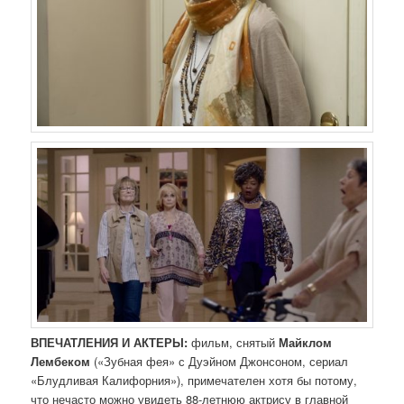
ВПЕЧАТЛЕНИЯ И АКТЕРЫ:
фильм, снятый
Майклом
Лембеком
(«Зубная фея» с Дуэйном Джонсоном, сериал
«Блудливая Калифорния»), примечателен хотя бы потому,
что нечасто можно увидеть 88-летнюю актрису в главной