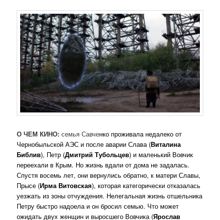
О ЧЕМ КИНО:
семья Савче
нко проживала недалеко от
Чернобыльской АЭС и после аварии Слава (
Виталина
Библив
), Петр (
Дмитрий Тубольцев
) и маленький Вовчик
переехали в Крым. Но жизнь вдали от дома не задалась.
Спустя восемь лет, они вернулись обратно, к матери Славы,
Прысе (
Ирма Витовская
), которая категорически отказалась
уезжать из зоны отчуждения. Нелегальная жизнь отшельника
Петру быстро надоела и он бросил семью. Что может
ожидать двух женщин и выросшего Вовчика (
Ярослав