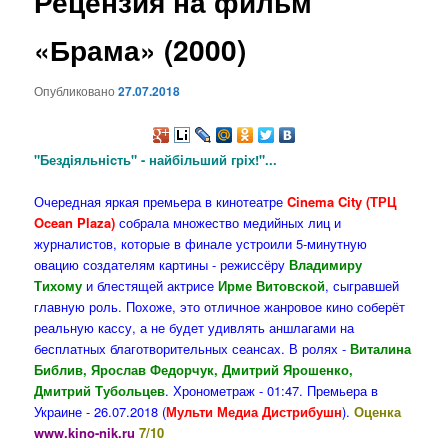
Рецензия на фильм
содержимому
«Брама» (2000)
Опубликовано
27.07.2018
"Бездiяльнicть" - найбiльший грiх!"...
Очередная яркая премьера в кинотеатре
Cinema City (ТРЦ
Ocean Plaza)
собрала множество медийных лиц и
журналистов, которые в финале устроили 5-минутную
овацию создателям картины - режиссёру
Владимиру
Тихому
и блестящей актрисе
Ирме Витовской
, сыгравшей
главную роль. Похоже, это отличное жанровое кино соберёт
реальную кассу, а не будет удивлять аншлагами на
бесплатных благотворительных сеансах. В ролях -
Виталина
Библив, Ярослав Федорчук, Дмитрий Ярошенко,
Дмитрий Тубольцев
. Хронометраж - 01:47. Премьера в
Украине - 26.07.2018 (
Мульти Медиа Дистрибушн
).
Оценка
www.kino-nik.ru
7/10