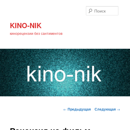
Поиск
KINO-NIK
кинорецензии без сантиментов
Главное
Перейти
меню
Навигация
←
Предыдущая
Следующая
→
по
к
записям
основному