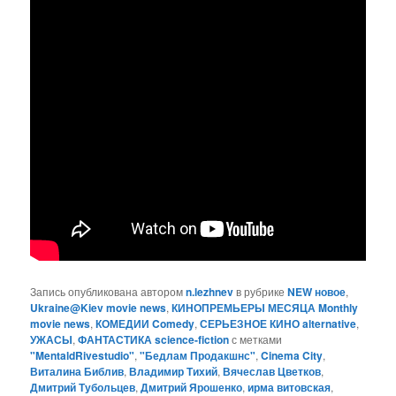
Запись опубликована автором
n.lezhnev
в рубрике
NEW новое
,
Ukraine@Kiev movie news
,
КИНОПРЕМЬЕРЫ МЕСЯЦА Monthly
movie news
,
КОМЕДИИ Comedy
,
СЕРЬЕЗНОЕ КИНО alternative
,
УЖАСЫ
,
ФАНТАСТИКА science-fiction
с метками
"MentaldRivestudio"
,
"Бедлам Продакшнс"
,
Cinema City
,
Виталина Библив
,
Владимир Тихий
,
Вячеслав Цветков
,
Дмитрий Тубольцев
,
Дмитрий Ярошенко
,
ирма витовская
,