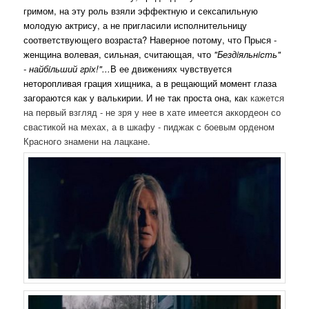
гримом, на эту роль взяли эффектную и сексапильную
молодую актрису, а не пригласили исполнительницу
соответствующего возраста? Наверное потому, что Прыся -
женщина волевая, сильная, считающая, что
"Бездiяльнicть"
- найбiльший грiх!"...
В ее движениях чувствуется
неторопливая грация хищника, а в рещающий момент глаза
загораются как у валькирии. И не так проста она, ка
к кажется
на первый взгляд - не зря у нее в хате имеется аккордеон со
свастикой на мехах, а в шкафу - пиджак с боевым орденом
Красного знамени на лацкане.