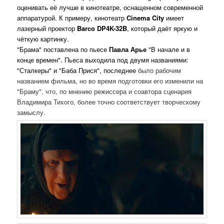
оценивать её лучше в кинотеатре, оснащенном современной
аппаратурой. К примеру, кинотеатр
Cinema City
имеет
лазерный проектор
Barco DP4K-32B
, который даёт яркую и
чёткую картинку.
"Брама" поставлена по пьесе
Павла Арье
"В начале и в
конце времен". Пьеса выходила под двумя названиями:
"Сталкеры" и "Баба Прися", последнее
было рабочим
названием фильма, но во время подготовки его изменили на
"Браму", что, по мнению режиссера и соавтора сценария
Владимира Тихого, более точно соответствует творческому
замыслу.