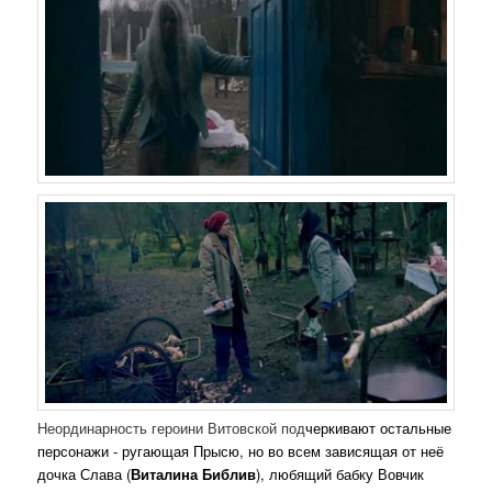
Неординарность героини Витовской под
черкивают остальные
персонажи - ругающая Прысю, но во всем зависящая от неё
дочка Слава (
Виталина Библив
), любящий бабку Вовчик