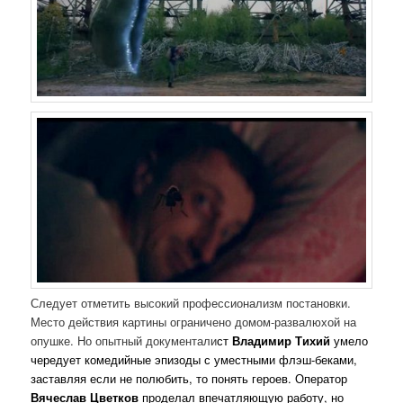
Следует отметить высокий профессионализм постановки.
Место действия картины ограничено домом-развалюхой на
опушке. Но опытный документали
ст
Владимир Тихий
умело
чередует комедийные эпизоды с уместными флэш-беками,
заставляя если не полюбить, то понять героев. Оператор
Вячеслав Цветков
проделал впечатляющую работу, но