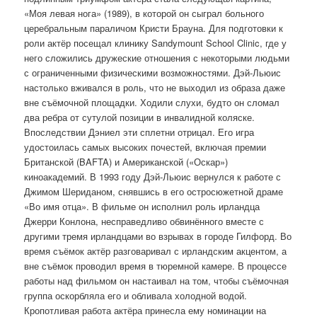
«Моя левая нога» (1989), в которой он сыграл больного
церебральным параличом Кристи Брауна. Для подготовки к
роли актёр посещал клинику Sandymount School Clinic, где у
него сложились дружеские отношения с некоторыми людьми
с ограниченными физическими возможностями. Дэй-Льюис
настолько вживался в роль, что не выходил из образа даже
вне съёмочной площадки. Ходили слухи, будто он сломал
два ребра от сутулой позиции в инвалидной коляске.
Впоследствии Дэниел эти сплетни отрицал. Его игра
удостоилась самых высоких почестей, включая премии
Британской (BAFTA) и Американской («Оскар»)
киноакадемий. В 1993 году Дэй-Льюис вернулся к работе с
Джимом Шериданом, снявшись в его остросюжетной драме
«Во имя отца». В фильме он исполнил роль ирландца
Джерри Конлона, несправедливо обвинённого вместе с
другими тремя ирландцами во взрывах в городе Гилфорд. Во
время съёмок актёр разговаривал с ирландским акцентом, а
вне съёмок проводил время в тюремной камере. В процессе
работы над фильмом он настаивал на том, чтобы съёмочная
группа оскорбляла его и обливала холодной водой.
Кропотливая работа актёра принесла ему номинации на