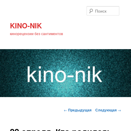
Поиск
KINO-NIK
кинорецензии без сантиментов
Главное
Перейти
меню
Навигация
←
Предыдущая
Следующая
→
по
к
записям
основному