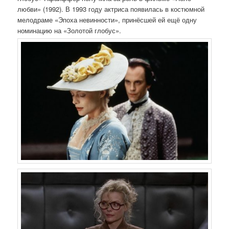
любви» (1992). В 1993 году актриса появилась в костюмной
мелодраме «Эпоха невинности», принёсшей ей ещё одну
номинацию на «Золотой глобус».