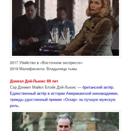
2017 Убийство в «Восточном экспрессе»
2019 Малефисента: Владычица тьмы
Дэниэл Дэй-Льюис 69 лет
Сэр Дэниел Майкл Блэйк Дэй-Льюис —
британский актёр.
Единственный актёр в истории Американской киноакадемии,
трижды удостоенный премии «Оскар» за лучшую мужскую
роль.