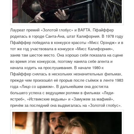
Лауреат премий «Золотой глобус» и BAFTA. Пфайффер
родилась в городе Санта-Ана, штат Калифорния. В 1978 году
Пфайффер победила в конкурсе красоты «Мисс Орэндж» и в
тот же год участвовала в конкурсе «Мисс Калифорния»,
заняв там шестое место. Она хорошо себя показала на сцене
во время этих конкурсов, поэтому наняла себе агента и
начала ходить на прослушивания. В начале 1980-х
Пфайффер снялась в нескольких незначительных фильмах,
прежде чем произошёл её прорыв после съёмок в ленте 1983
года «Лицо со шрамом». В дальнейшем она достигла
большего успеха с ведущими ролями в фильмах «Леди-
ястреб», «Иствикские ведьмы» и «Замужем за мафией»,
причём за последний она выдвигалась на «Золотой глобус».