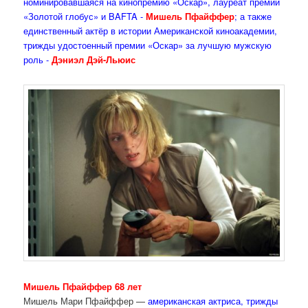
номинировавшаяся на кинопремию «Оскар», лауреат премий
«Золотой глобус» и BAFTA -
Мишель Пфайффер
; а также
единственный актёр в истории Американской киноакадемии,
трижды удостоенный премии «Оскар» за лучшую мужскую
роль -
Дэниэл Дэй-Льюис
Мишель Пфайффер 68 лет
Мишель Мари Пфайффер —
американская актриса, трижды