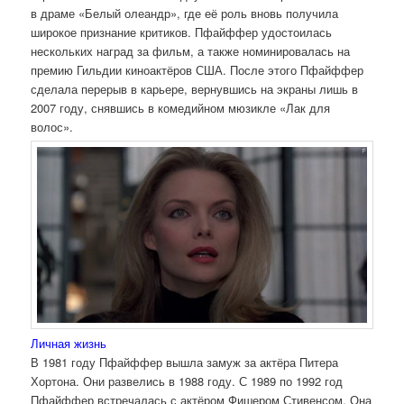
в драме «Белый олеандр», где её роль вновь получила
широкое признание критиков. Пфайффер удостоилась
нескольких наград за фильм, а также номинировалась на
премию Гильдии киноактёров США. После этого Пфайффер
сделала перерыв в карьере, вернувшись на экраны лишь в
2007 году, снявшись в комедийном мюзикле «Лак для
волос».
Личная жизнь
В 1981 году Пфайффер вышла замуж за актёра Питера
Хортона. Они развелись в 1988 году. С 1989 по 1992 год
Пфайффер встречалась с актёром Фишером Стивенсом. Она