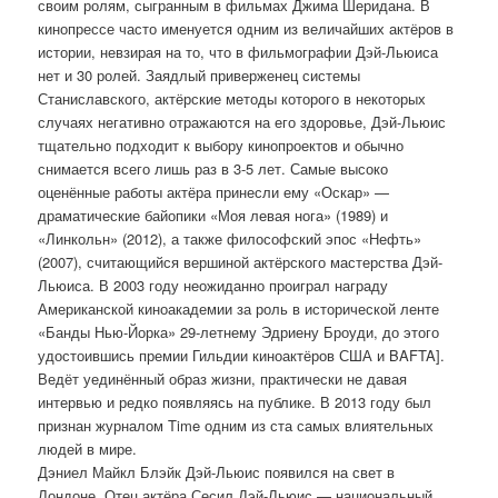
своим ролям, сыгранным в фильмах Джима Шеридана. В
кинопрессе часто именуется одним из величайших актёров в
истории, невзирая на то, что в фильмографии Дэй-Льюиса
нет и 30 ролей. Заядлый приверженец системы
Станиславского, актёрские методы которого в некоторых
случаях негативно отражаются на его здоровье, Дэй-Льюис
тщательно подходит к выбору кинопроектов и обычно
снимается всего лишь раз в 3-5 лет. Самые высоко
оценённые работы актёра принесли ему «Оскар» —
драматические байопики «Моя левая нога» (1989) и
«Линкольн» (2012), а также философский эпос «Нефть»
(2007), считающийся вершиной актёрского мастерства Дэй-
Льюиса. В 2003 году неожиданно проиграл награду
Американской киноакадемии за роль в исторической ленте
«Банды Нью-Йорка» 29-летнему Эдриену Броуди, до этого
удостоившись премии Гильдии киноактёров США и BAFTA].
Ведёт уединённый образ жизни, практически не давая
интервью и редко появляясь на публике. В 2013 году был
признан журналом Time одним из ста самых влиятельных
людей в мире.
Дэниел Майкл Блэйк Дэй-Льюис появился на свет в
Лондоне. Отец актёра Сесил Дэй-Льюис — национальный