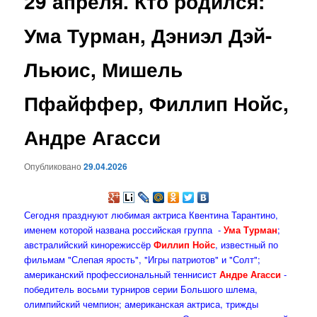
29 апреля. Кто родился:
содержимому
Ума Турман, Дэниэл Дэй-
Льюис, Мишель
Пфайффер, Филлип Нойс,
Андре Агасси
Опубликовано
29.04.2026
Сегодня празднуют любимая актриса Квентина Тарантино,
именем которой названа российская группа -
Ума Турман
;
австралийский кинорежиссёр
Филлип Нойс
, известный по
фильмам "Слепая ярость", "Игры патриотов" и "Солт";
американский профессиональный теннисист
Андре Агасси
-
победитель восьми турниров серии Большого шлема,
олимпийский чемпион; американская актриса, трижды