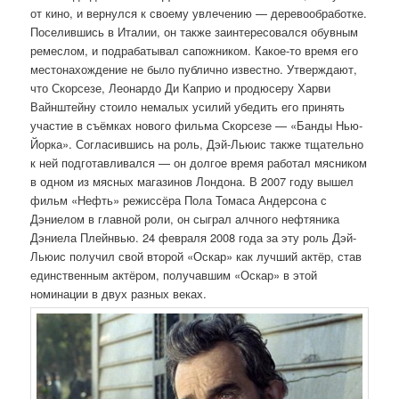
от кино, и вернулся к своему увлечению — деревообработке.
Поселившись в Италии, он также заинтересовался обувным
ремеслом, и подрабатывал сапожником. Какое-то время его
местонахождение не было публично известно. Утверждают,
что Скорсезе, Леонардо Ди Каприо и продюсеру Харви
Вайнштейну стоило немалых усилий убедить его принять
участие в съёмках нового фильма Скорсезе — «Банды Нью-
Йорка». Согласившись на роль, Дэй-Льюис также тщательно
к ней подготавливался — он долгое время работал мясником
в одном из мясных магазинов Лондона. В 2007 году вышел
фильм «Нефть» режиссёра Пола Томаса Андерсона с
Дэниелом в главной роли, он сыграл алчного нефтяника
Дэниела Плейнвью. 24 февраля 2008 года за эту роль Дэй-
Льюис получил свой второй «Оскар» как лучший актёр, став
единственным актёром, получавшим «Оскар» в этой
номинации в двух разных веках.