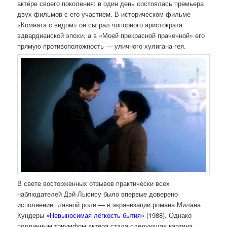
актёре своего поколения: в один день состоялась премьера
двух фильмов с его участием. В историческом фильме
«Комната с видом» он сыграл чопорного аристократа
эдвардианской эпохи, а в «Моей прекрасной прачечной» его
прямую противоположность — уличного хулигана-гея.
В свете восторженных отзывов практически всех
наблюдателей Дэй-Льюису было впервые доверено
исполнение главной роли — в экранизации романа Милана
Кундеры
«Невыносимая лёгкость бытия»
(1988). Однако
подлинным триумфом актёра стала следующая картина,