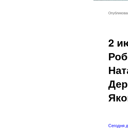
Главное
Перейт
меню
Опубликов
к
основн
2 и
содер
Роб
Нат
Дер
Яко
Сегодня 