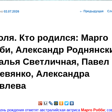
и
Навигация
←
Предыдущая
Сл
ано
02.07.2026
по
записям
ому
юля. Кто родился: Марго
жимому
би, Александр Роднянск
алья Светличная, Павел
евянко, Александра
влева
день рождения отметят австралийская актриса
Марго Робби
; со