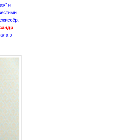
аж" и
звестный
ежиссёр,
сандр
нала в