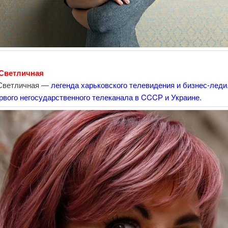
 Светличная
Светличная —
легенда харьковского телевидения и бизнес-леди
рвого негосударственного телеканала в CCCР и Украине.