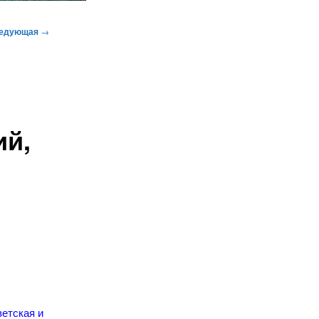
едующая
→
ий,
ветская и