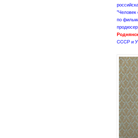
российск
"Человек 
по фильма
продюсер
Роднянс
CCCР и У