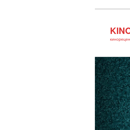
KINO
кинорецен