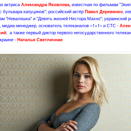
ая актриса
Александра Яковлева,
известная по фильмам "Экип
с бульвара капуцинов"; российский актёр
Павел Деревянко
, и
м "Неваляшка" и "Девять жизней Нестора Махно"; украинский р
, медиа-менеджер, основатель телеканалов «1+1» и СТС -
Алек
кий
; а также первый диктор первого негосударственного телека
краине -
Наталья Светличная