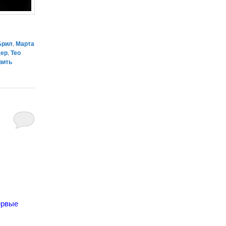
Брил
,
Марта
дер
,
Тео
вить
ервые