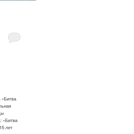
а «Битва
альная
цы
: «Битва
15 лет