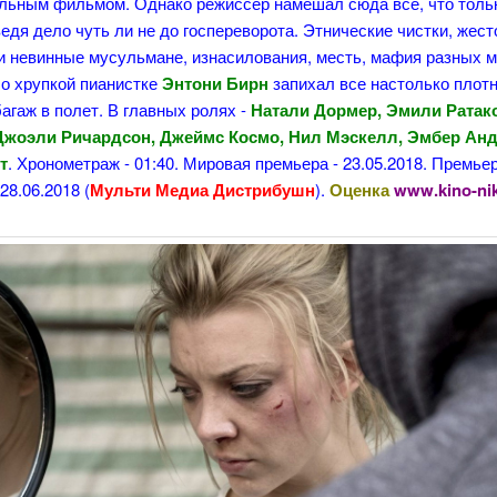
льным фильмом. Однако режиссер намешал сюда все, что толь
едя дело чуть ли не до госпереворота. Этнические чистки, жест
 и невинные мусульмане, изнасилования, месть, мафия разных 
 о хрупкой пианистке
Энтони Бирн
запихал все настолько плотн
агаж в полет. В главных ролях -
Натали Дормер, Эмили Ратак
Джоэли Ричардсон, Джеймс Космо, Нил Мэскелл, Эмбер Анд
т
. Хронометраж - 01:40. Мировая премьера - 23.05.2018. Премье
28.06.2018 (
Мульти Медиа Дистрибушн
).
Оценка
www.kino-ni