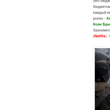
(его бюдж
бюджетом 
каждый ев
ролях -
Х
Коэн Бри
Хронометр
(
Netflix
).