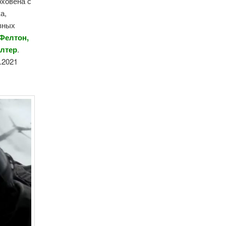
рховена с
а,
авных
 Фелтон,
алтер
.
.2021