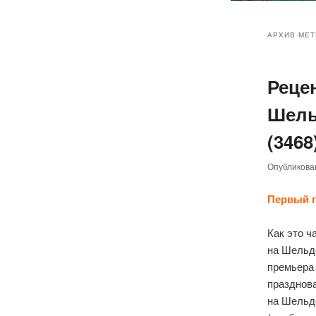
Главное
Перейт
Перейт
меню
АРХИВ МЕТ
к
к
Реце
основн
дополн
Шельд
содер
содер
(3468
Опубликов
Первый г
Как это ч
на Шель
премьера 
празднов
на Шельде