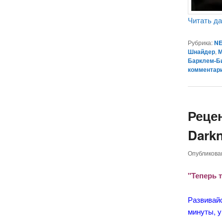
Читать д
Рубрика:
NE
Шнайдер
,
М
Барклем-Би
комментар
Реце
Darkn
Опубликов
"Теперь т
Развивайс
минуты, 