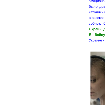
эмоциона
было, дов
католики
в рассказ
собирал б
Скрейн, 
Ян Бейву
Украине - 