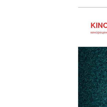
KINO
кинорецен