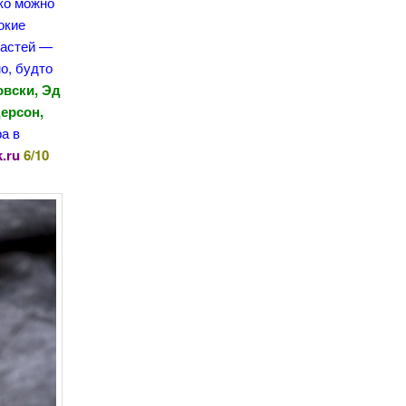
ко можно
окие
мастей —
о, будто
овски, Эд
ерсон,
ра в
k.ru
6/10