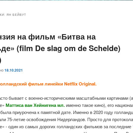
и
и
КИ:
ЯН БЕЙВУТ
нзия на фильм «Битва на
ому
ительному
е» (film De slag om de Schelde)
жимому
жимому
)
ано
18.10.2021
олландский фильм линейки Netflix Original.
асто бывает с военно-историческими масштабными картинами (
де»
Маттиса ван Хейнигена мл.
именно такое кино), его национ
была приурочена к памятной дате. Именно в 2020 году голланд
али 75-летие освобождения Нидерландов. Просто для протокола
» - один из самых дорогих голландских фильмов за последние 