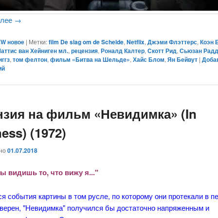
алее
→
W новое
|
Метки:
film De slag om de Schelde
,
Netflix
,
Джэми Флэттерс
,
Коэн 
аттис ван Хейниген мл.
,
рецензия
,
Роналд Калтер
,
Скотт Рид
,
Сьюзан Рад
ггз
,
том фелтон
,
фильм «Битва на Шельде»
,
Хайс Блом
,
Ян Бейвут
|
Доба
ий
нзия на фильм «Невидимка» (In
ess) (1972)
ано
01.07.2018
ы видишь то, что вижу я..."
я события картины в том русле, по которому они протекали в п
уверен, "Невидимка" получился бы достаточно напряженным и