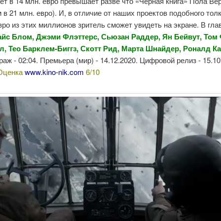
ет в 14 млн. евро превышает разве что «Черная книга» Пола Ве
в 21 млн. евро). И, в отличие от наших проектов подобного толк
ро из этих миллионов зритель сможет увидеть на экране. В гл
айс Блом, Джэми Флэттерс, Сьюзан Раддер, Ян Бейвут, Том
л, Тео Барклем-Биггз, Скотт Рид, Марта Шнайдер, Роналд К
аж - 02:04. Премьера (мир) - 14.12.2020. Цифровой релиз - 15.10
Оценка
www.kino-nik.com
6/10