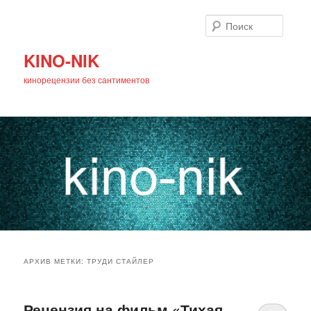
Поиск
KINO-NIK
кинорецензии без сантиментов
Главное
Перейти
Перейти
меню
АРХИВ МЕТКИ:
ТРУДИ СТАЙЛЕР
к
к
основному
дополнительному
Рецензия на фильм «Тихая