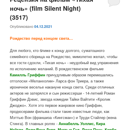
ночь» (film Silent Night)
содержимому
содержимому
(3517)
Опубликовано
04.12.2021
Рождество перед концом света…
Для любого, кто ближе к концу долгого, суматошного
семейного сборища на Рождество, мимолетно желал, чтобы
все гости сдохли, «Тихая ночь» - неудобный вид упражнения
по исполнению желаний. В рождественском фильме
Камилль Гриффин
причудливым образом перемешались
отголоски «Меланхолии» Ларса фон Триера, а также
ироничное веселье накануне конца света. Среди отличных
актеров не затерялся и сын режиссерши - 14-летний Роман
Гриффин Дэвис, звезда комедии Тайки Вайтити «Кролик
Джоджо». Хотя это первое жанровое кино Гриффин,
продюсерами фильма стали такие известные люди, как
Мэттью Вон (франшиза «Кингсман») и Труди Стайлер (жена
Стинга). В главных ролях -
Аннабелль Уоллис, Кира
Найтли, Лили-Роуз Депп, Мэттью Гуд, Люси Панч, Кирби