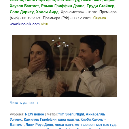
Хауэлл-Баптист, Роман Гриффин Дэвис, Труди Стайлер,
Сопе Дирису, Холли Аирд
. Хронометраж - 01:32. Премьера
(мир) - 03.12.2021. Премьера (РФ) - 03.12.2021.
Оценка
www.kino-nik.com
6/10
Читать далее
→
Рубрика:
NEW новое
|
Метки:
film Silent Night
,
Аннабелль
Уоллис
,
Камилль Гриффин
,
кира найтли
,
Кирби Хауэлл-
Баптист
,
Лили-Роуз Депп
,
люси панч
,
меттью вон
,
мэттью гуд
,