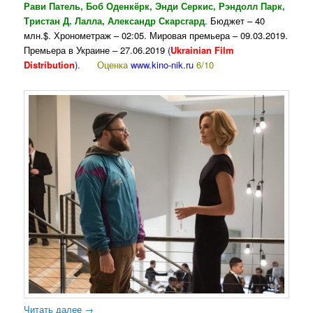
Рави Патель, Боб Оденкёрк, Энди Серкис, Рэндолл Парк,
Тристан Д. Лалла, Александр Скарсгард
.
Бюджет – 40
млн.$. Хронометраж – 02:05. Мировая премьера – 09.03.2019.
Премьера в Украине – 27.06.2019
(
Ukrainian Film
Distribution
).
Оценка
www.kino-nik.ru
6/10
Читать далее
→