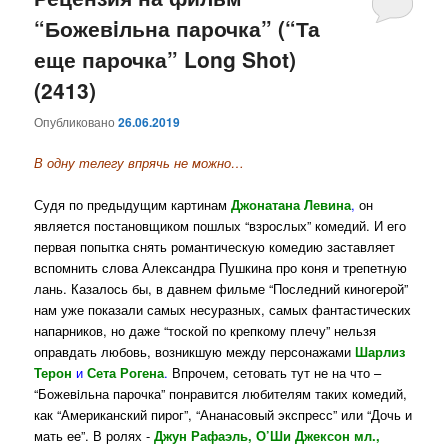
“Божевiльна парочка” (“Та
содержимому
содержимому
еще парочка” Long Shot)
(2413)
Опубликовано
26.06.2019
В одну телегу впрячь не можно…
Судя по предыдущим картинам
Джонатана Левина
,
он
является постановщиком пошлых “взрослых” комедий. И его
первая попытка снять романтическую комедию заставляет
вспомнить слова Александра Пушкина про коня и трепетную
лань. Казалось бы, в давнем фильме “Последний киногерой”
нам уже показали самых несуразных, самых фантастических
напарников, но даже “тоской по крепкому плечу” нельзя
оправдать любовь, возникшую между персонажами
Шарлиз
Терон
и
Сета Рогена
.
Впрочем, сетовать тут не на что –
“Божевiльна парочка” понравится любителям таких комедий,
как “Американский пирог”, “Ананасовый экспресс” или “Дочь и
мать ее”. В ролях -
Джун Рафаэль, О’Ши Джексон мл.,