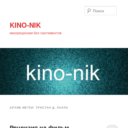
Поиск
KINO-NIK
кинорецензии без сантиментов
Главное
Перейти
Перейти
меню
АРХИВ МЕТКИ:
ТРИСТАН Д. ЛАЛЛА
к
к
основному
дополнительному
Рецензия на фильм