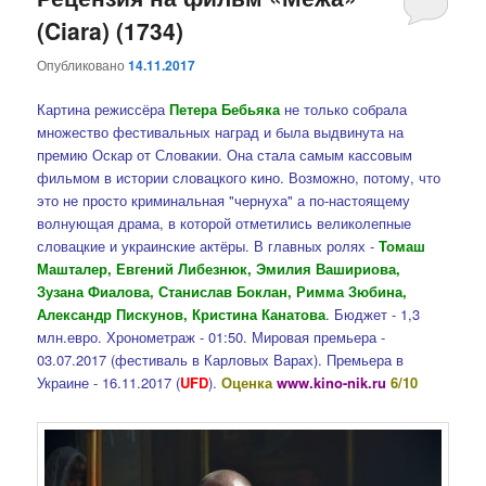
(Ciara) (1734)
содержимому
содержимому
Опубликовано
14.11.2017
Картина режиссёра
Петера Бебьяка
не только собрала
множество фестивальных наград и была выдвинута на
премию Оскар от Словакии. Она стала самым кассовым
фильмом в истории словацкого кино. Возможно, потому, что
это не просто криминальная "чернуха" а по-настоящему
волнующая драма, в которой отметились великолепные
словацкие и украинские актёры. В главных ролях -
Томаш
Машталер, Евгений Либезнюк, Эмилия Вашириова,
Зузана Фиалова, Станислав Боклан, Римма Зюбина,
Александр Пискунов, Кристина Канатова
. Бюджет - 1,3
млн.евро. Хронометраж - 01:50. Мировая премьера -
03.07.2017 (фестиваль в Карловых Варах). Премьера в
Украине - 16.11.2017 (
UFD
).
Оценка
www.kino-nik.ru
6/10