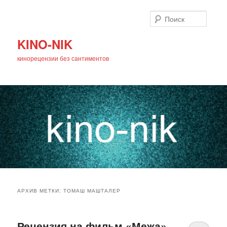
Поиск
KINO-NIK
кинорецензии без сантиментов
Главное
Перейти
Перейти
меню
АРХИВ МЕТКИ:
ТОМАШ МАШТАЛЕР
к
к
основному
дополнительному
Рецензия на фильм «Межа»