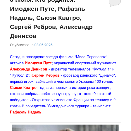
Имоджен Путс, Рафаэль
содержимому
содержимому
Надаль, Сьюзи Кватро,
Сергей Ребров, Александр
Денисов
Опубликовано
03.06.2026
Сегодня празднуют звезда фильма "Мисс Переполох" -
актриса
Имоджен Путс
; украинский спортивный журналист
Александр Денисов
- директор телеканалов "Футбол 1" и
"Футбол 2";
Сергей Ребров
- форвард киевского "Динамо",
первый игрок, забивший в чемпионате Украины 100 голов;
Сьюзи Кватро
- одна из первых в истории рока женщин,
которая собрала собственную группу; а также 9-кратный
победитель Открытого чемпионата Франции по теннису и 2-
кратный победитель Уимблдонского турнира - тениссист
Рафаэль Надаль
.