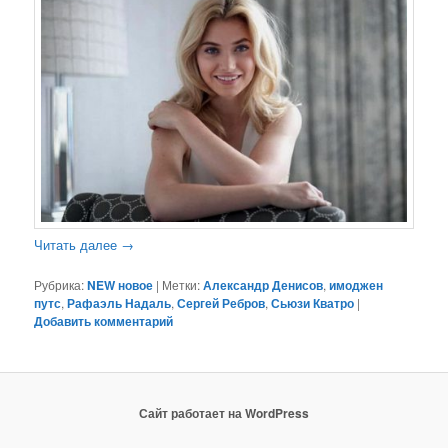
Читать далее
→
Рубрика:
NEW новое
|
Метки:
Александр Денисов
,
имоджен
путс
,
Рафаэль Надаль
,
Сергей Ребров
,
Сьюзи Кватро
|
Добавить комментарий
Сайт работает на WordPress