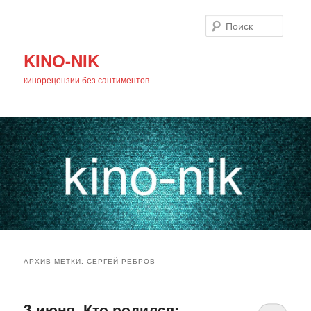
Поиск
KINO-NIK
кинорецензии без сантиментов
Главное
Перейти
Перейти
меню
АРХИВ МЕТКИ:
СЕРГЕЙ РЕБРОВ
к
к
основному
дополнительному
3 июня. Кто родился: