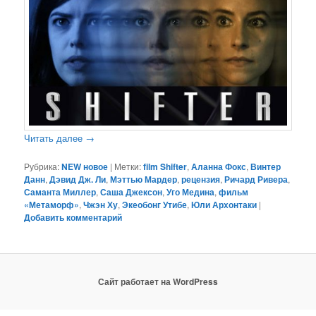
Читать далее
→
Рубрика:
NEW новое
|
Метки:
film Shifter
,
Аланна Фокс
,
Винтер
Данн
,
Дэвид Дж. Ли
,
Мэттью Мардер
,
рецензия
,
Ричард Ривера
,
Саманта Миллер
,
Саша Джексон
,
Уго Медина
,
фильм
«Метаморф»
,
Чжэн Ху
,
Экеобонг Утибе
,
Юли Архонтаки
|
Добавить комментарий
Сайт работает на WordPress