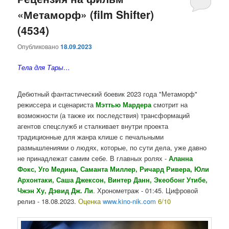
«Метаморф» (film Shifter)
содержимому
содержимому
(4534)
Опубликовано
18.09.2023
Тела для Тары…
Дебютный фантастический боевик 2023 года "Метаморф"
режиссера и сценариста
Мэттью Мардера
смотрит на
возможности (а также их последствия) трансформаций
агентов спецслужб и сталкивает внутри проекта
традиционные для жанра клише с печальными
размышлениями о людях, которые, по сути дела, уже давно
не принадлежат самим себе. В
главных ролях
-
Аланна
Фокс
,
Уго Медина
,
Саманта Миллер
,
Ричард Ривера
,
Юли
Архонтаки
,
Саша Джексон
,
Винтер Данн
,
Экеобонг Утибе
,
Чжэн Ху
,
Дэвид Дж. Ли
.
Хронометраж - 01:45. Цифровой
релиз - 18.08.2023.
Оценка
www.kino-nik.com
6/10