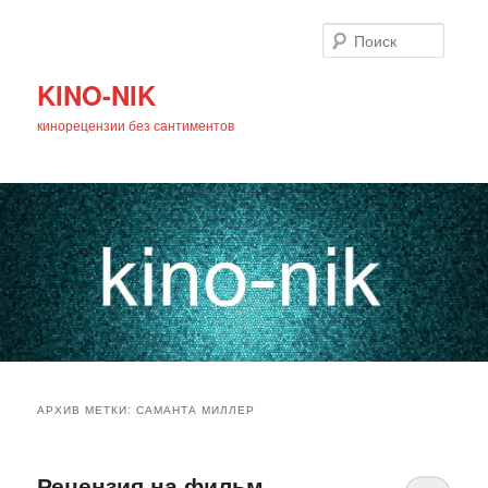
Поиск
KINO-NIK
кинорецензии без сантиментов
Главное
Перейти
Перейти
меню
АРХИВ МЕТКИ:
САМАНТА МИЛЛЕР
к
к
основному
дополнительному
Рецензия на фильм