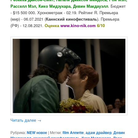
Расселл Мэл, Кико Мидзухара, Девин Макдауэлл
. Бюджет
- $15 500 000. Хронометраж - 02:19. Рейтинг R. Премьера
(мир) - 06.07.2021 (
Каннский кинофестиваль
). Премьера
(РФ) - 12.08.2021.
Оценка
www.kino-nik.com
6/10
Читать далее
→
Рубрика:
NEW новое
|
Метки:
film Annette
,
адам драйвер
,
Девин
,
,
,