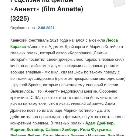
«Аннетт» (film Annette)
содержимому
содержимому
(3225)
Опубликовано
12.08.2021
Каннский фестиваль 2021 года начался с мюзикла
Леоса
Каракса
«Аннетт» с Адамом Драйвером и Марион Котийяр в
главных ролях, который автор «Корпорации „Святые
моторы“» посвятил своей дочери. Леос Каракс впервые снял
кино на английском с двумя звездами на главных ролях и
вообще впервые - мюзикл, связавшись по такому поводу с
вечными аутсайдерами (при этом прекрасными мелодистами)
- группой Sparks, которые написали ему сценарий и песни.
Выяснилось, что «Аннетт» недопоняли многие. Особенно
критики из США: просто какая‑то головная боль читать их
вирши на тему того, что в очень скучной «Аннетт» Адам
Драйвер поет во влагалище Марион Котийяр - да, это
действительно происходит в фильме, но у этого есть вполне
конкретные причины. В главных ролях -
Адам Драйвер,
Марион Котийяр, Саймон Хелберг, Рила Фукусима,
Ребекка Дайсон-Смит, Натали Джексон Мендоса, Рон Мэл,