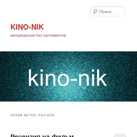
Поиск
KINO-NIK
кинорецензии без сантиментов
Главное
Перейти
Перейти
меню
АРХИВ МЕТКИ:
РОН МЭЛ
к
к
основному
дополнительному
Рецензия на фильм