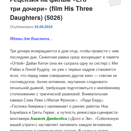
три дочери» (film His Three
содержимому
содержимому
Daughters) (5026)
Опубликовано
25.09.2024
Яблоки для Винсента…
Три дочери возвращаются в дом отца, чтобы провести с ним
последние дни. Сюжетная рамка сразу воскрешает в памяти
«Отбой» Дайан Китон (она же сыграла одну из сестер) с Мег
Райан и Лизой Кудроу, но уже с первых кадров становится
ясно, что перед нами совершенно другое кино — совсем не
голливудское, более интимное, окутанное сладковато-
печальной дымкой, требующее подготовиться к неизбежному
столкновению с трагической развязкой. Внимательная
камера Сэма Леви («Милая Фрэнсис», «Леди Берд»,
«Госпожа Америка») напоминает о ранних работах Ноа
Баумбаха и Греты Гервиг, а чуткость режиссера-сценариста-
монтажера
Азазеля Джейкобса
(«Долл и Эм», «Соболезную
вашей утрате») заставляет запомнить каждое мгновение,
проведенное в компании трех сестер. В главных ролях -