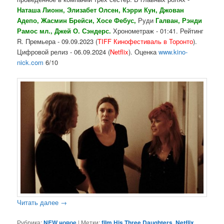
Наташа Лионн, Элизабет Олсен, Кэрри Кун, Джован
Адепо, Жасмин Брейси, Хосе Фебус,
Руди
Галван, Рэнди
Рамос мл., Джей О. Сэндерс.
Хронометраж - 01:41. Рейтинг
R. Премьера - 09.09.2023 (
TIFF
Кинофестиваль в Торонто
).
Цифровой релиз - 06.09.2024 (
Netflix
). Оценка
www.kino-
nick.com
6/10
Читать далее
→
Рубрика:
NEW новое
|
Метки:
film His Three Daughters
,
Netflix
,