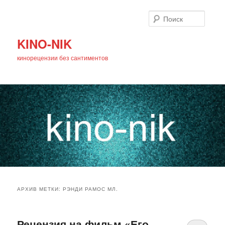
Поиск
KINO-NIK
кинорецензии без сантиментов
Главное
Перейти
Перейти
меню
АРХИВ МЕТКИ:
РЭНДИ РАМОС МЛ.
к
к
основному
дополнительному
Рецензия на фильм «Его