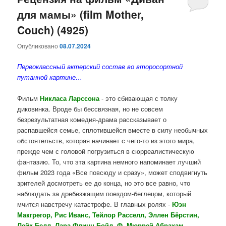
для мамы» (film Mother,
содержимому
содержимому
Couch) (4925)
Опубликовано
08.07.2024
Первоклассный актерский состав во второсортной
путанной картине…
Фильм
Никласа Ларссона
- это сбивающая с толку
диковинка. Вроде бы бессвязная, но не совсем
безрезультатная комедия-драма рассказывает о
распавшейся семье, сплотившейся вместе в силу необычных
обстоятельств, которая начинает с чего-то из этого мира,
прежде чем с головой погрузиться в сюрреалистическую
фантазию. То, что эта картина немного напоминает лучший
фильм 2023 года «Все повсюду и сразу», может сподвигнуть
зрителей досмотреть ее до конца, но это все равно, что
наблюдать за дребезжащим поездом-беглецом, который
мчится навстречу катастрофе. В главных ролях -
Юэн
Макгрегор, Рис Иванс, Тейлор Расселл, Эллен Бёрстин,
Лейк Белл, Лара Флинн Бойл, Ф. Мюррей Абрахам,