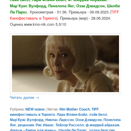
Мар’Куис Вулфорд, Пенелопа Янг, Оззи Дэвидсон, Шелби
Ли Паркс
. Хронометраж - 01:36. Премьера - 09.09.2023 (
TIFF
Кинофестиваль в
Торонто
). Премьера (мир) - 28.06.2024.
Оценка www.kino-nik.com 5,5/10
Читать далее
→
Рубрика:
NEW новое
|
Метки:
film Mother Couch
,
TIFF
,
кинофестиваль в Торонто
,
Лара Флинн Бойл
,
лэйк белл
,
Мар’Куис Вулфорд
,
Никлас Ларссон
,
Оззи Дэвидсон
,
Пенелопа
Янг
,
рецензия
,
Рис Иванс
,
Тейлор Расселл
,
ф.мюррей абрахам
,
фильм «Диван для мамы»
,
Шелби Ли Паркс
,
эллен берстин
,