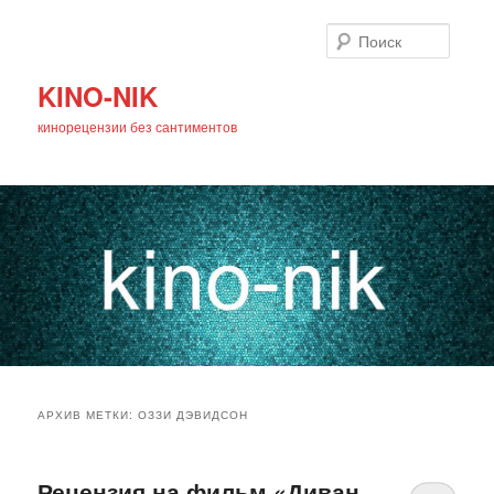
Поиск
KINO-NIK
кинорецензии без сантиментов
Главное
Перейти
Перейти
меню
АРХИВ МЕТКИ:
ОЗЗИ ДЭВИДСОН
к
к
основному
дополнительному
Рецензия на фильм «Диван