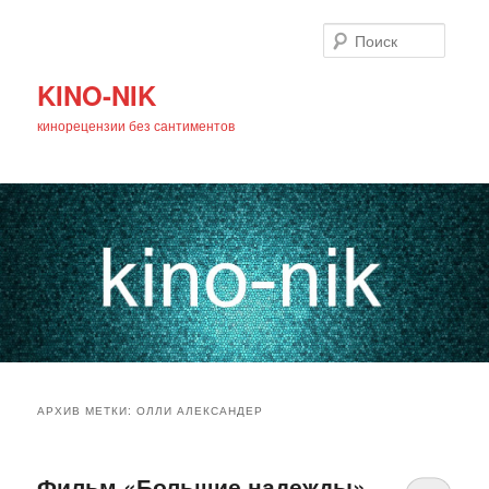
Поиск
KINO-NIK
кинорецензии без сантиментов
Главное
Перейти
Перейти
меню
АРХИВ МЕТКИ:
ОЛЛИ АЛЕКСАНДЕР
к
к
основному
дополнительному
Фильм «Большие надежды»