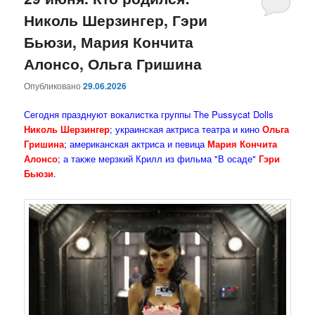
Николь Шерзингер, Гэри
содержимому
содержимому
Бьюзи, Мария Кончита
Алонсо, Ольга Гришина
Опубликовано
29.06.2026
Сегодня празднуют вокалистка группы The Pussycat Dolls
Николь Шерзингер
; украинская актриса театра и кино
Ольга
Гришина
; американская актриса и певица
Мария Кончита
Алонсо
; а также мерзкий Крилл из фильма "В осаде"
Гэри
Бьюзи
.