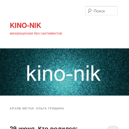
Поиск
KINO-NIK
кинорецензии без сантиментов
Главное
Перейти
Перейти
меню
АРХИВ МЕТКИ:
ОЛЬГА ГРИШИНА
к
к
основному
дополнительному
29 июня. Кто родился: