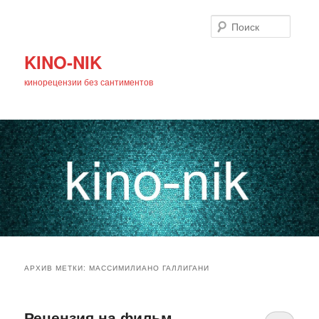
Поиск
KINO-NIK
кинорецензии без сантиментов
Главное
Перейти
Перейти
меню
АРХИВ МЕТКИ:
МАССИМИЛИАНО ГАЛЛИГАНИ
к
к
основному
дополнительному
Рецензия на фильм