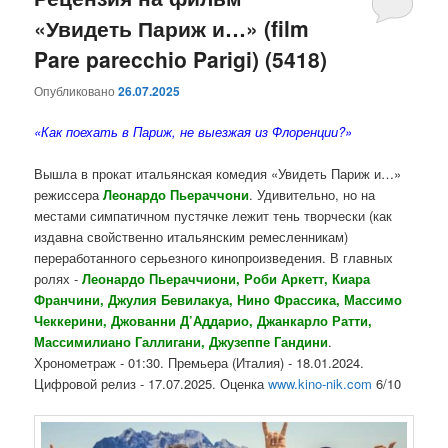
«Увидеть Париж и…» (film
содержимому
содержимому
Pare parecchio Parigi) (5418)
Опубликовано
26.07.2025
«Как поехать в Париж, не выезжая из Флоренции?»
Вышла в прокат итальянская комедия «Увидеть Париж и…»
режиссера
Леонардо Пьераччони
. Удивительно, но на
местами симпатичном пустячке лежит тень творчески (как
издавна свойственно итальянским ремесленникам)
переработанного серьезного кинопроизведения. В главных
ролях -
Леонардо Пьераччиони, Роби Аркетт, Киара
Франчини, Джулия Бевилакуа, Нино Фрассика, Массимо
Чеккерини, Джованни Д’Аддарио, Джанкарло Ратти,
Массимилиано Галлигани, Джузеппе Гандини
.
Хронометраж - 01:30. Премьера (Италия) - 18.01.2024.
Цифровой релиз - 17.07.2025. Оценка
www.kino-nik.com
6/10