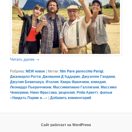
Читать далее
→
Рубрика:
NEW новое
|
Метки:
film Pare parecchio Parigi
,
Джанкарло Ратти
,
Джованни Д’Аддарио
,
Джузеппе Гандини
,
Джулия Бевилакуа
,
Италия
,
Киара Франчини
,
комедия
,
Леонардо Пьераччиони
,
Массимилиано Галлигани
,
Массимо
Чеккерини
,
Нино Фрассика
,
рецензия
,
Роби Аркетт
,
фильм
«Увидеть Париж и…»
|
Добавить комментарий
Сайт работает на WordPress