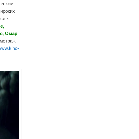
ческом
широких
ся к
е,
с, Омар
ометраж -
www.kino-