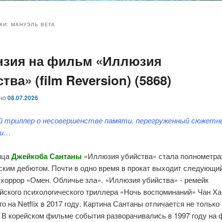
и
и
КИ:
МАНУЭЛЬ ВЕГА
нзия на фильм «Иллюзия
ому
ительному
тва» (film Reversion) (5868)
жимому
жимому
ано
08.07.2026
й триллер о несовершенстве памяти, перегруженный сюжет
ми…
нца
Джейкоба Сантаны
«Иллюзия убийства» стала полнометр
ским дебютом. Почти в одно время в прокат выходит следующий
 хоррор «Омен. Обличье зла». «Иллюзия убийства» - ремейк
йского психологического триллера «Ночь воспоминаний» Чан Ха
 на Netflix в 2017 году. Картина Сантаны отличается не только
 В корейском фильме события разворачивались в 1997 году на 