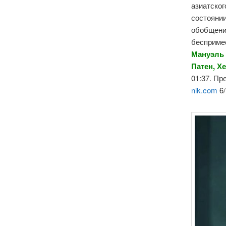
азиатског
состоянии
обобщени
бесприме
Мануэль 
Патен, Х
01:37. Пр
nik.com
6/