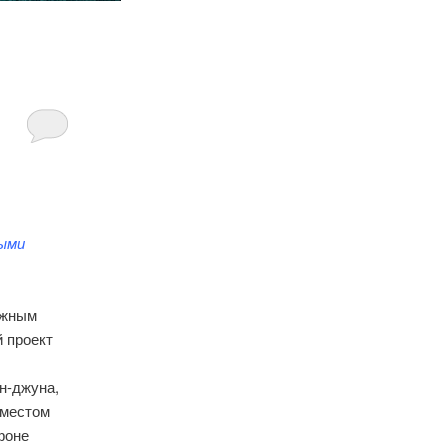
ными
ажным
 проект
н-джуна,
 местом
фоне