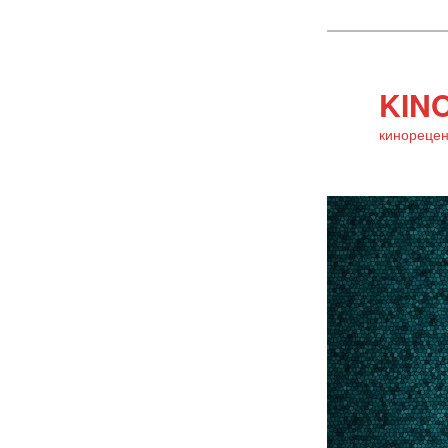
KINO
кинорецен