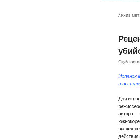
Главное
Перейт
Перейт
меню
АРХИВ МЕТ
к
к
Реце
основн
дополн
убийс
содер
содер
Опубликов
Испански
твиста
Для испа
режиссёр
автора —
южнокоре
вышедшего
действия.