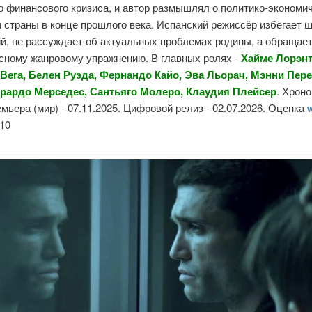
о финансового кризиса, и автор размышлял о политико-экономи
 страны в конце прошлого века. Испанский режиссёр избегает 
й, не рассуждает об актуальных проблемах родины, а обращает
сному жанровому упражнению. В главных ролях -
Хайме Лорэнт
Вега, Белен Руэда, Фернандо Кайо, Эва Льорач, Мэнни Пере
ерардо Мерседес, Сантьяго Молеро, Клаудия Плейсер
. Хрон
емьера (мир) - 07.11.2025. Цифровой релиз - 02.07.2026. Оценка
10