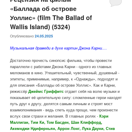
«Баллада об острове
содержимому
содержимому
Уоллис» (film The Ballad of
Wallis Island) (5324)
Опубликовано
24.05.2025
Музыкальная драмеди в духе картин Джона Карни.…
Достаточно прочесть синопсис фильма, чтобы провести
параллели с работами Джона Карни - одного из главных
меломанов в кино. Утешительный, чувственный, душевный -
эпитеты, применимые, например, к «Однажды», подходят и
для описания «Баллады об острове Уоллис». Как и Карни,
режиссёр
Джеймс Гриффитс
отдает себя на волю музыки и
показывает её целительную силу: сломленные герои находят
путь друг к другу, делятся самым личным и строят мост
взаимопонимания - ведь спеть куда проще, чем произнести
вслух свои страхи и желания. В главных ролях -
Кэри
Маллиган, Тим Ки, Том Басден, Шан Клиффорд,
Акемнджи Ндиферньян, Аррон Лонг, Лука Дауни, Стив