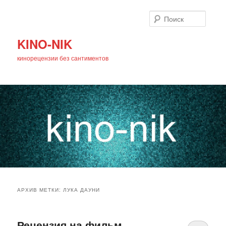
Поиск
KINO-NIK
кинорецензии без сантиментов
Главное
Перейти
Перейти
меню
АРХИВ МЕТКИ:
ЛУКА ДАУНИ
к
к
основному
дополнительному
Рецензия на фильм