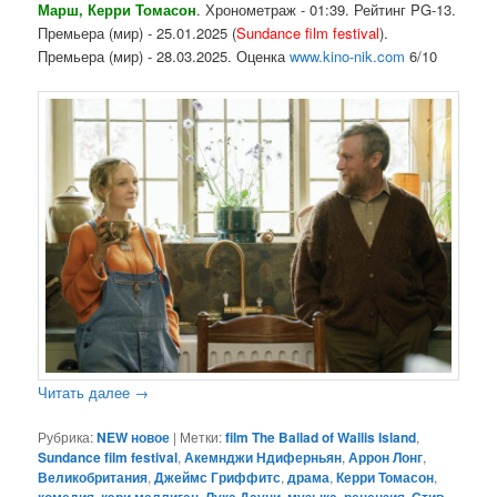
Марш, Керри Томасон
. Хронометраж - 01:39. Рейтинг PG-13.
Премьера (мир) - 25.01.2025 (
Sundance film festival
).
Премьера (мир) - 28.03.2025. Оценка
www.kino-nik.com
6/10
Читать далее
→
Рубрика:
NEW новое
|
Метки:
film The Ballad of Wallis Island
,
Sundance film festival
,
Акемнджи Ндиферньян
,
Аррон Лонг
,
Великобритания
,
Джеймс Гриффитс
,
драма
,
Керри Томасон
,
комедия
,
кэри маллиган
,
Лука Дауни
,
музыка
,
рецензия
,
Стив