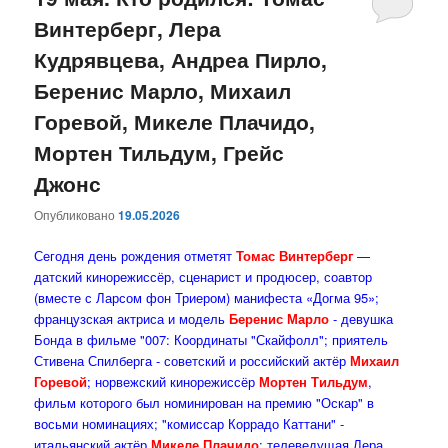
Винтерберг, Лера
содержимому
содержимому
Кудрявцева, Андреа Пирло,
Беренис Марло, Михаил
Горевой, Микеле Плачидо,
Мортен Тильдум, Грейс
Джонс
Опубликовано
19.05.2026
Сегодня день рождения отметят
Томас Винтерберг
—
датский кинорежиссёр, сценарист и продюсер, соавтор
(вместе с Ларсом фон Триером) манифеста «Догма 95»;
французская актриса и модель
Беренис Марло
- девушка
Бонда в фильме "007: Координаты "Скайфолл"; приятель
Стивена Спилберга - советский и российский актёр
Михаил
Горевой
; норвежский кинорежиссёр
Мортен Тильдум
,
фильм которого был номинирован на премию "Оскар" в
восьми номинациях; "комиссар Коррадо Каттани" -
итальянский актёр
Микеле Плачидо
; телеведущая Лера