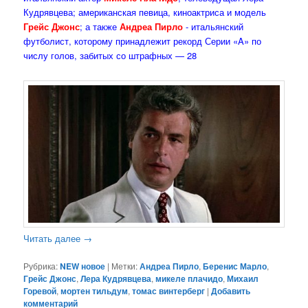
Кудрявцева; американская певица, киноактриса и модель
Грейс Джонс
; а также
Андреа Пирло
- итальянский
футболист, которому принадлежит рекорд Серии «A» по
числу голов, забитых со штрафных — 28
Читать далее
→
Рубрика:
NEW новое
|
Метки:
Андреа Пирло
,
Беренис Марло
,
Грейс Джонс
,
Лера Кудрявцева
,
микеле плачидо
,
Михаил
Горевой
,
мортен тильдум
,
томас винтерберг
|
Добавить
комментарий