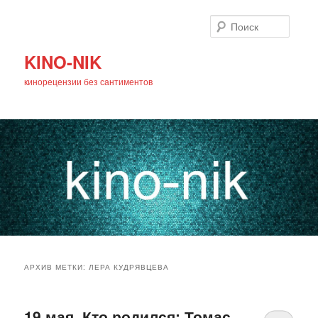
Поиск
KINO-NIK
кинорецензии без сантиментов
Главное
Перейти
Перейти
меню
АРХИВ МЕТКИ:
ЛЕРА КУДРЯВЦЕВА
к
к
основному
дополнительному
19 мая. Кто родился: Томас