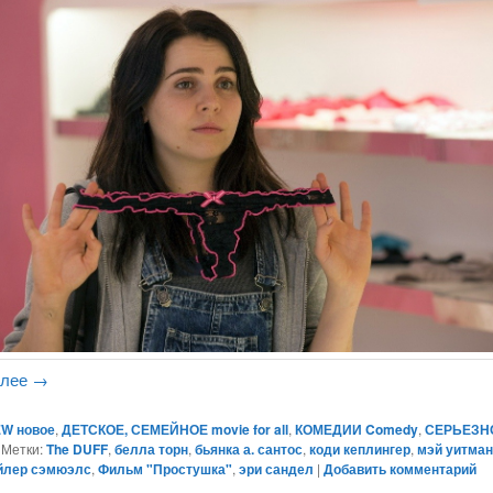
алее
→
W новое
,
ДЕТСКОЕ, СЕМЕЙНОЕ movie for all
,
КОМЕДИИ Comedy
,
СЕРЬЕЗН
|
Метки:
The DUFF
,
белла торн
,
бьянка а. сантос
,
коди кеплингер
,
мэй уитма
йлер сэмюэлс
,
Фильм "Простушка"
,
эри сандел
|
Добавить комментарий