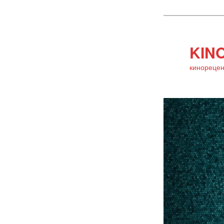
KINO
кинорецен