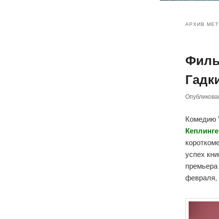
Главное
Перейт
Перейт
меню
АРХИВ МЕТ
к
к
Филь
основн
дополн
Гадк
содер
содер
Опубликов
Комедию 
Кеплинг
короткоме
успех кни
премьера 
февраля,