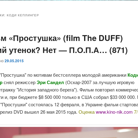
и
и
КИ:
КОДИ КЕПЛИНГЕР
м «Простушка» (film The DUFF)
ому
ительному
ий утенок? Нет — П.О.П.А… (871)
жимому
жимому
ано
29.05.2015
"Простушка" по мотивам бестселлера молодой американки
Код
ер
снял режиссер
Эри Сандел
(Оскар-2007 за лучшую игровую
тражку "История западного берега"). Фильм повторил коммерче
ги и, при бюджете $8 500 000 только в США собрал $33 000 000.
"Простушки" состоялась 12 февраля, в Украине фильм стартов
 релиз DVD вышел 26 мая 2015 года.
Оценка
www.kino-nik.com
7