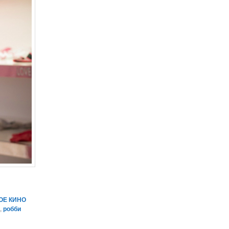
ОЕ КИНО
н
,
робби