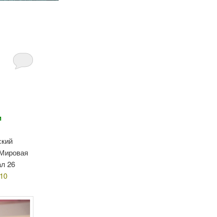
и
ский
 Мировая
ал 26
/10