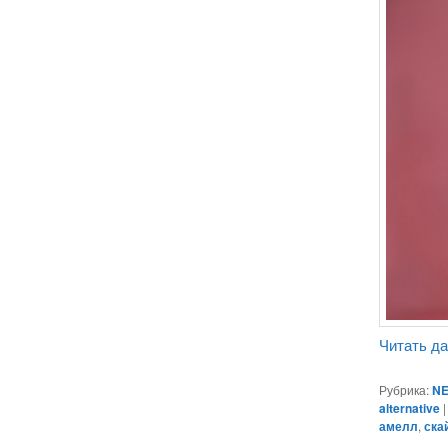
Читать д
Рубрика:
NE
alternative
амелл
,
ска