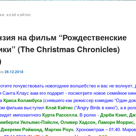
и
и
КИ:
КЛЭЙ КЭЙТИС
нзия на фильм “Рождественские
ому
ительному
ки” (The Christmas Chronicles)
жимому
жимому
)
ано
26.12.2018
отите почувствовать новогоднее волшебство и вас не волнует,
 Санта Клаус вам его подарит - посмотрите новое семейное кин
ра
Криса Коламбуса
(снявшего как режиссер комедию “Один дом
ом фильма выступил
Клэй Кэйтис
(“Angry Birds в кино”), а в ро
увидят импозантного
Курта Расселла
. В ролях -
Дэрби Кэмп, Д
имберли Уильямс-Пэйсли, Оливер Хадсон, Ламорн Моррис,
 Джереми Рэймонд, Мартин Роуч
. Хронометраж – 01:40. Миро