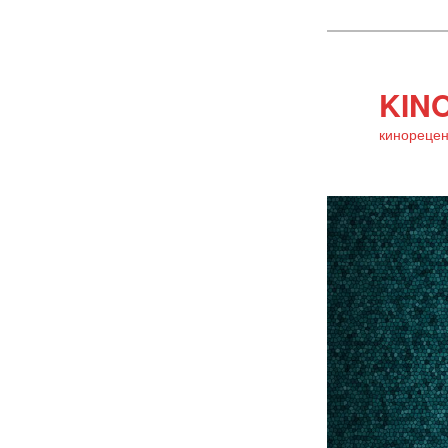
KINO
кинорецен