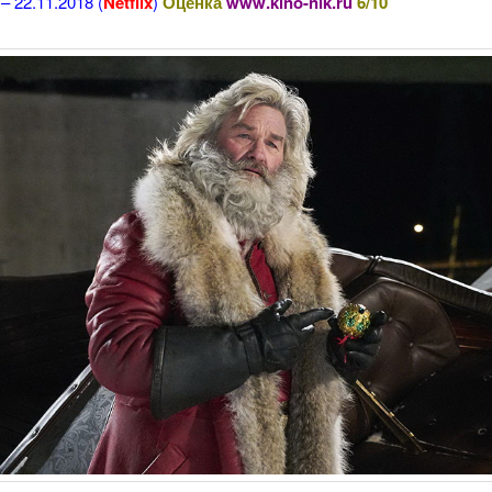
– 22.11.2018 (
Netflix
)
Оценка
www.kino-nik.ru
6/10