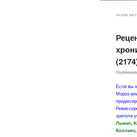
Главное
Перейт
Перейт
меню
АРХИВ МЕТ
к
к
Реце
основн
дополн
хрони
содер
содер
(2174
Опубликов
Если вы х
Мороз или
продюсе
Режиссер
зрители 
Льюис, К
Коллинз,