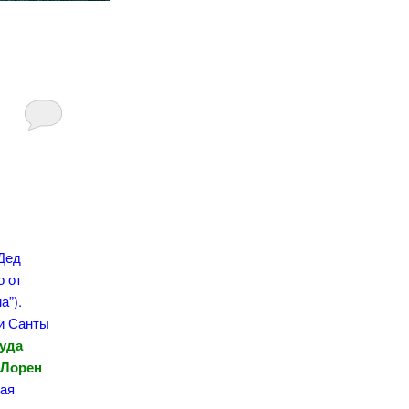
 Дед
о от
а”).
ли Санты
жуда
 Лорен
вая