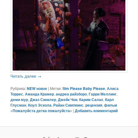
Читать далее
→
Рубрика:
NEW новое
|
Метки:
film Please Baby Please
,
Алиса
Торрес
,
Аманда Крамер
,
андреа райзборо
,
Гарри Меллинг
,
деми мур
,
Джаз Синклер
,
Джейк Чои
,
Карим Салах
,
Карл
Глусман
,
Коул Эскола
,
Райан Симпкинс
,
рецензия
,
фильм
«Пожалуйста детка пожалуйста»
|
Добавить комментарий