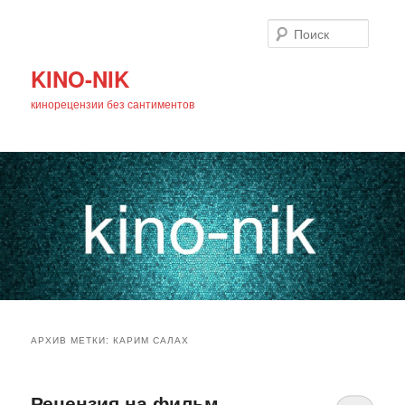
Поиск
KINO-NIK
кинорецензии без сантиментов
Главное
Перейти
Перейти
меню
АРХИВ МЕТКИ:
КАРИМ САЛАХ
к
к
основному
дополнительному
Рецензия на фильм