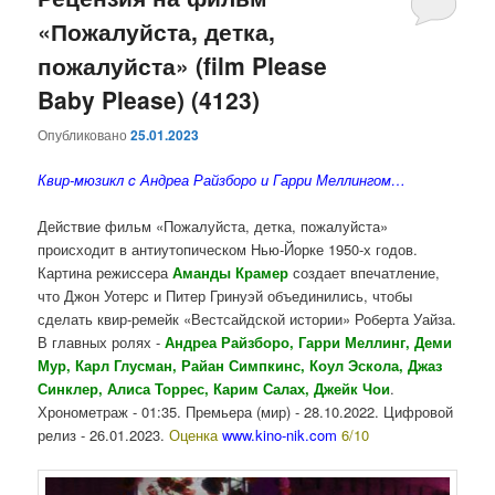
«Пожалуйста, детка,
содержимому
содержимому
пожалуйста» (film Please
Baby Please) (4123)
Опубликовано
25.01.2023
Квир-мюзикл c Андреа Райзборо и Гарри Меллингом…
Действие фильм «Пожалуйста, детка, пожалуйста»
происходит в антиутопическом Нью-Йорке 1950-х годов.
Картина режиссера
Аманды Крамер
создает впечатление,
что Джон Уотерс и Питер Гринуэй объединились, чтобы
сделать квир-ремейк «Вестсайдской истории» Роберта Уайза.
В главных ролях -
Андреа Райзборо, Гарри Меллинг, Деми
Мур, Карл Глусман, Райан Симпкинс, Коул Эскола, Джаз
Синклер, Алиса Торрес, Карим Салах, Джейк Чои
.
Хронометраж - 01:35. Премьера (мир) - 28.10.2022. Цифровой
релиз - 26.01.2023.
Оценка
www.kino-nik.com
6/10