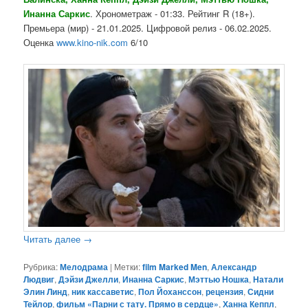
Инанна Саркис
. Хронометраж - 01:33. Рейтинг R (18+).
Премьера (мир) - 21.01.2025. Цифровой релиз - 06.02.2025.
Оценка
www.kino-nik.com
6/10
Читать далее
→
Рубрика:
Мелодрама
|
Метки:
film Marked Men
,
Александр
Людвиг
,
Дэйзи Джелли
,
Инанна Саркис
,
Мэттью Ношка
,
Натали
Элин Линд
,
ник кассаветис
,
Пол Йоханссон
,
рецензия
,
Сидни
Тейлор
,
фильм «Парни с тату. Прямо в сердце»
,
Ханна Кеппл
,