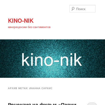
Поиск
KINO-NIK
кинорецензии без сантиментов
Главное
Перейти
Перейти
меню
АРХИВ МЕТКИ:
ИНАННА САРКИС
к
к
основному
дополнительному
Рецензия на фильм «Парни