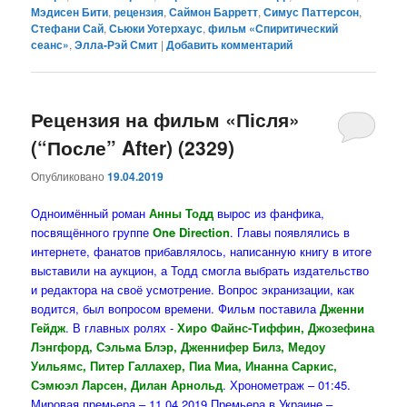
Мэдисен Бити
,
рецензия
,
Саймон Барретт
,
Симус Паттерсон
,
Стефани Сай
,
Сьюки Уотерхаус
,
фильм «Спиритический
сеанс»
,
Элла-Рэй Смит
|
Добавить комментарий
Рецензия на фильм «Після»
(“После” After) (2329)
Опубликовано
19.04.2019
Одноимённый роман
Анны Тодд
вырос из фанфика,
посвящённого группе
One Direction
. Главы появлялись в
интернете, фанатов прибавлялось, написанную книгу в итоге
выставили на аукцион, а Тодд смогла выбрать издательство
и редактора на своё усмотрение. Вопрос экранизации, как
водится, был вопросом времени. Фильм поставила
Дженни
Гейдж
. В главных ролях -
Хиро Файнс-Тиффин, Джозефина
Лэнгфорд, Сэльма Блэр, Дженнифер Билз, Медоу
Уильямс, Питер Галлахер, Пиа Миа, Инанна Саркис,
Сэмюэл Ларсен, Дилан Арнольд
. Хронометраж – 01:45.
Мировая премьера – 11.04.2019.Премьера в Украине –