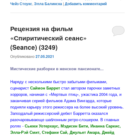
Чейз Стоукс
,
Элла Балинска
|
Добавить комментарий
Рецензия на фильм
«Спиритический сеанс»
(Seance) (3249)
Опубликовано
27.05.2021
Мистические разборки в женском пансионате...
Наряду с несколькими быстро забытыми фильмами,
сценарист
Саймон Баррет
стал автором парочки заметных
хорроров, начиная с «Мертвых птиц», ужастика 2004 года, и
заканчивая серией фильмов Адама Вингарда, которые
подняли карьеру этого режиссера на более высокий уровень.
Запоздалый режиссерский дебют Барретта оказался
разочаровывающе шаблонным ретро-слэшером. В главных
ролях -
Сьюки Уотерхаус, Мэдисен Бити, Инанна Саркис,
Элла-Рэй Смит, Стефани Сай, Джульет Амара, Джейд