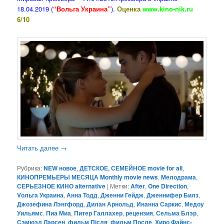
18.04.2019 (
“Вольга Украина”
).
Оценка
www.kino-nik.ru
6/10
Читать далее
→
Рубрика:
NEW новое
,
ДЕТСКОЕ, СЕМЕЙНОЕ movie for all
,
КИНОПРЕМЬЕРЫ МЕСЯЦА Monthly movie news
,
Мелодрама
,
СЕРЬЕЗНОЕ КИНО alternative
|
Метки:
After
,
One Direction
,
Vольга Украина
,
Анна Тодд
,
Дженни Гейдж
,
Дженнифер Билз
,
Джозефина Лэнгфорд
,
Дилан Арнольд
,
Инанна Саркис
,
Медоу
Уильямс
,
Пиа Миа
,
Питер Галлахер
,
рецензия
,
Сельма Блэр
,
Сэмюэл Ларсен
,
фильм Після
,
фильм После
,
Хиро Файнс-