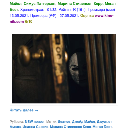
Майкл, Симус Паттерсон, Марина Стивенсон Керр, Меган
Бест
.
Хронометраж - 01:32. Рейтинг R (16+). Премьера (мир) -
13.05.2021. Премьера (РФ) - 27.05.2021.
Оценка
www.kino-
nik.com
6/10
Читать далее
→
Рубрика:
NEW новое
|
Метки:
Seance
,
Джейд Майкл
,
Джульет
Амара
,
Инанна Саркис
,
Марина Стивенсон Керр
,
Меган Бест
,