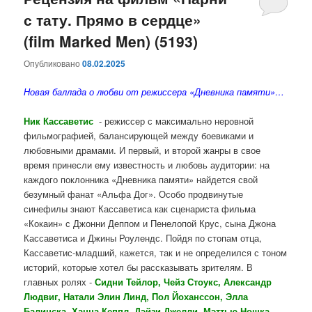
с тату. Прямо в сердце»
содержимому
содержимому
(film Marked Men) (5193)
Опубликовано
08.02.2025
Новая баллада о любви от режиссера «Дневника памяти»…
Ник Кассаветис
- режиссер с максимально неровной
фильмографией, балансирующей между боевиками и
любовными драмами. И первый, и второй жанры в свое
время принесли ему известность и любовь аудитории: на
каждого поклонника «Дневника памяти» найдется свой
безумный фанат «Альфа Дог». Особо продвинутые
синефилы знают Кассаветиса как сценариста фильма
«Кокаин» с Джонни Деппом и Пенелопой Крус, сына Джона
Кассаветиса и Джины Роулендс. Пойдя по стопам отца,
Кассаветис-младший, кажется, так и не определился с тоном
историй, которые хотел бы рассказывать зрителям. В
главных ролях -
Сидни Тейлор, Чейз Стоукс, Александр
Людвиг, Натали Элин Линд, Пол Йоханссон, Элла
Балинска, Ханна Кеппл, Дэйзи Джелли, Мэттью Ношка,