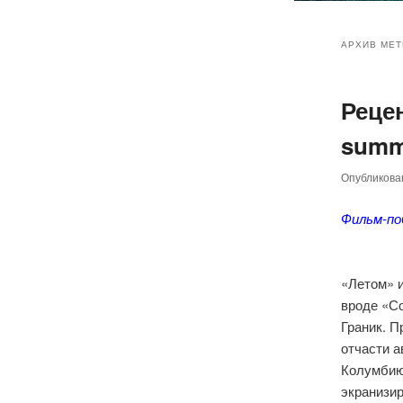
Главное
Перейт
Перейт
меню
АРХИВ МЕТ
к
к
Рецен
основн
дополн
summe
содер
содер
Опубликов
Фильм-по
«Летом» и
вроде «С
Граник. 
отчасти а
Колумбию.
экранизир