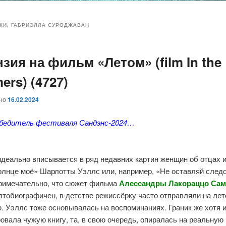
и
и
КИ:
ГАБРИЭЛЛА СУРОДЖАВАН
зия на фильм «Летом» (film In the
ому
ительному
rs) (4727)
жимому
жимому
ано
16.02.2024
бедитель фестиваля Сандэнс-2024…
деально вписывается в ряд недавних картин женщин об отцах и
олнце моё» Шарлотты Уэллс или, например, «Не оставляй след
Примечательно, что сюжет фильма
Алессандры
Лакораццо
Сам
втобиографичен, в детстве режиссёрку часто отправляли на лето
 Уэллс тоже основывалась на воспоминаниях. Граник же хотя 
овала чужую книгу, та, в свою очередь, опиралась на реальную