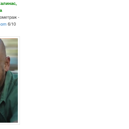
Салинас,
а
нометраж -
.com
6/10