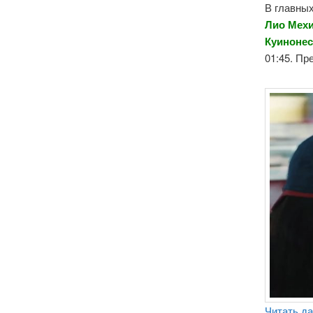
В главных
Лио Мехи
Куинонес
01:45. Пр
Читать д