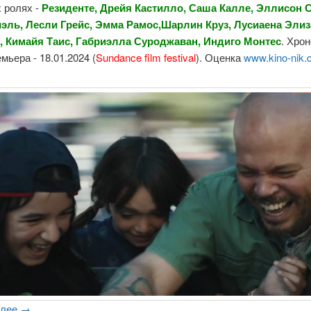
 ролях -
Резиденте, Дрейя Кастилло, Саша Калле, Эллисон 
эль, Лесли Грейс, Эмма Рамос,Шарлин Круз, Лусиаена Элиз
, Кимайя Таис, Габриэлла
Суроджаван, Индиго Монтес
. Хро
емьера - 18.01.2024 (
Sundance film festival
). Оценка
www.kino-nik
алее
→