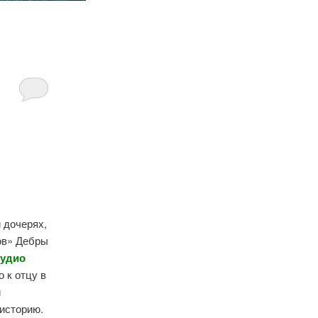
 дочерях,
ов» Дебры
удио
 к отцу в
и
 историю.