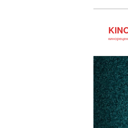
KINO
кинорецен