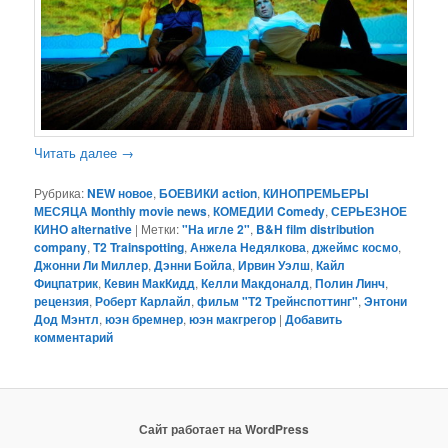
Читать далее
→
Рубрика:
NEW новое
,
БОЕВИКИ action
,
КИНОПРЕМЬЕРЫ
МЕСЯЦА Monthly movie news
,
КОМЕДИИ Comedy
,
СЕРЬЕЗНОЕ
КИНО alternative
|
Метки:
"На игле 2"
,
B&H film distribution
company
,
T2 Trainspotting
,
Анжела Недялкова
,
джеймс космо
,
Джонни Ли Миллер
,
Дэнни Бойла
,
Ирвин Уэлш
,
Кайл
Фицпатрик
,
Кевин МакКидд
,
Келли Макдоналд
,
Полин Линч
,
рецензия
,
Роберт Карлайл
,
фильм "Т2 Трейнспоттинг"
,
Энтони
Дод Мэнтл
,
юэн бремнер
,
юэн макгрегор
|
Добавить
комментарий
Сайт работает на WordPress