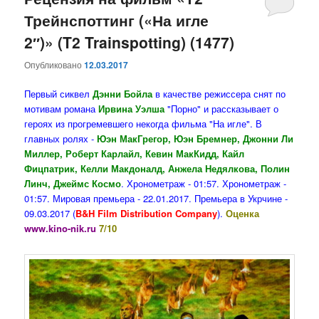
Трейнспоттинг («На игле
содержимому
содержимому
2″)» (T2 Trainspotting) (1477)
Опубликовано
12.03.2017
Первый сиквел
Дэнни Бойла
в качестве режиссера снят по
мотивам романа
Ирвина Уэлша
"Порно" и рассказывает о
героях из прогремевшего некогда фильма "На игле". В
главных ролях -
Юэн МакГрегор, Юэн Бремнер, Джонни Ли
Миллер, Роберт Карлайл, Кевин МакКидд, Кайл
Фицпатрик, Келли Макдоналд, Анжела Недялкова, Полин
Линч, Джеймс Космо
. Хронометраж - 01:57. Хронометраж -
01:57. Мировая премьера - 22.01.2017. Премьера в Укрчине -
09.03.2017 (
B&H Film Distribution Company
).
Оценка
www.kino-nik.ru
7/10