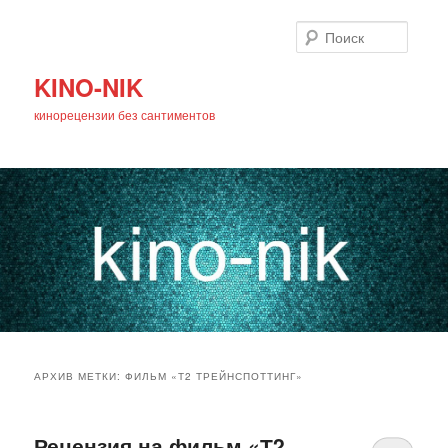
Поиск
KINO-NIK
кинорецензии без сантиментов
Главное
Перейти
Перейти
меню
АРХИВ МЕТКИ:
ФИЛЬМ «Т2 ТРЕЙНСПОТТИНГ»
к
к
основному
дополнительному
Рецензия на фильм «Т2