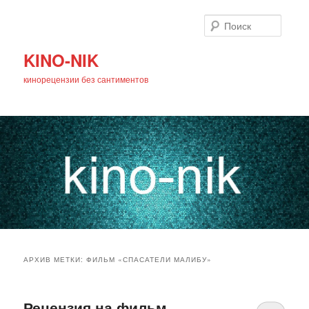
Поиск
KINO-NIK
кинорецензии без сантиментов
Главное
Перейти
Перейти
меню
АРХИВ МЕТКИ:
ФИЛЬМ «СПАСАТЕЛИ МАЛИБУ»
к
к
основному
дополнительному
Рецензия на фильм