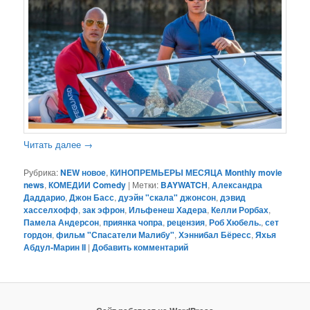
Читать далее
→
Рубрика:
NEW новое
,
КИНОПРЕМЬЕРЫ МЕСЯЦА Monthly movie
news
,
КОМЕДИИ Comedy
|
Метки:
BAYWATCH
,
Александра
Даддарио
,
Джон Басс
,
дуэйн "скала" джонсон
,
дэвид
хасселхофф
,
зак эфрон
,
Ильфенеш Хадера
,
Келли Рорбах
,
Памела Андерсон
,
приянка чопра
,
рецензия
,
Роб Хюбель.
,
сет
гордон
,
фильм "Спасатели Малибу"
,
Хэннибал Бёресс
,
Яхья
Абдул-Марин II
|
Добавить комментарий