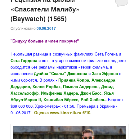
«Спасатели Малибу»
содержимому
содержимому
(Baywatch) (1565)
Опубликовано
06.06.2017
"Бицуху больше и член покруче!"
Небольшая разница в созвучных фамилиях Сета Рогена и
Сета Гордона
и вот - в угарно-смешном фильме последнего
обходится без рекламы наркотиков - герои фильма, в
исполнении
Дуэйна "Скалы" Джонсона
и
Зака Эфрона
с
ними борются. В ролях -
Приянка Чопра, Александра
Даддарио, Келли Рорбах, Памела Андерсон, Дэвид
Хассельхофф, Ильфенеш Хадера, Джон Басс, Яхья
Абдул-Марин II, Хэннибал Бёресс, Роб Хюбель
.
Бюджет -
$69 000 000. Хронометраж - 01:56. Премьера в Украине -
01.06.2017.
Оценка www.kino-nik.ru 6/10.