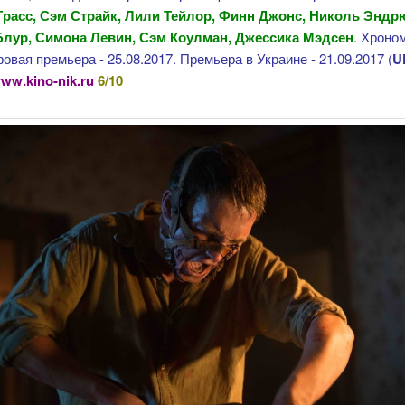
Грасс, Сэм Страйк, Лили Тейлор, Финн Джонс, Николь Эндр
лур, Симона Левин, Сэм Коулман, Джессика Мэдсен
. Хроно
ровая премьера - 25.08.2017. Премьера в Украине - 21.09.2017 (
U
ww.kino-nik.ru
6/10