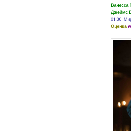
Ванесса 
Джеймс Б
01:30. Ми
Оценка
w