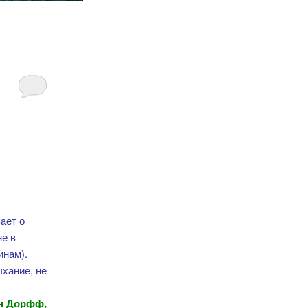
ает о
не в
инам).
ыхание, не
н Дорфф,