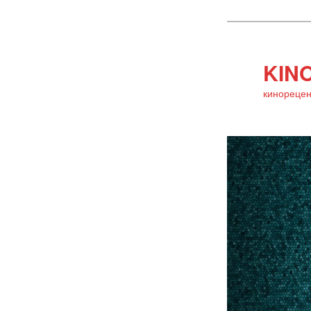
KINO
кинорецен