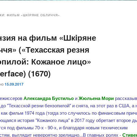
и
и
КИ:
ФИЛЬМ «ШКIРЯНЕ ОБЛИЧЧЯ»
нзия на фильм «Шкiряне
ому
ительному
ччя» («Техасская резня
жимому
жимому
опилой: Кожаное лицо»
erface) (1670)
ано
15.09.2017
режиссеров
Александра Бустильо
и
Жюльена Мори
рассказыв
до "Техасской резни бензопилой" и снята, на этот раз в США, а 
 как фильм 1974 года (тогда это случилось по финансовым прич
щаяся история "Кожаного лица" в 2017 году обретает второе д
ся под фильмы 70-х - 90-х, и благодаря новым техническим
тям, выглядит невероятно зрелищно...В главных ролях -
Стиве