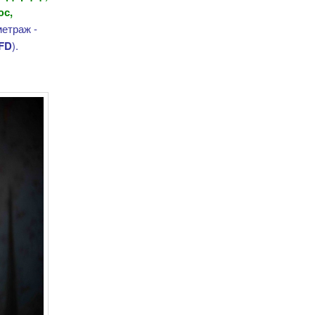
юс,
метраж -
FD
).