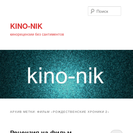
Поиск
KINO-NIK
кинорецензии без сантиментов
Главное
Перейти
Перейти
меню
АРХИВ МЕТКИ:
ФИЛЬМ «РОЖДЕСТВЕНСКИЕ ХРОНИКИ 2»
к
к
основному
дополнительному
Рецензия на фильм