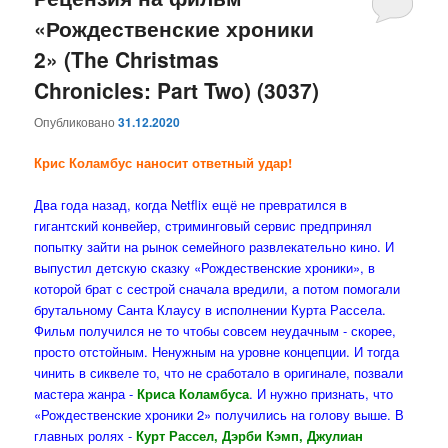
«Рождественские хроники
содержимому
содержимому
2» (The Christmas
Chronicles: Part Two) (3037)
Опубликовано
31.12.2020
Крис Коламбус наносит ответный удар!
Два года назад, когда Netflix ещё не превратился в
гигантский конвейер, стриминговый сервис предпринял
попытку зайти на рынок семейного развлекательно кино. И
выпустил детскую сказку «Рождественские хроники», в
которой брат с сестрой сначала вредили, а потом помогали
брутальному Санта Клаусу в исполнении Курта Рассела.
Фильм получился не то чтобы совсем неудачным - скорее,
просто отстойным. Ненужным на уровне концепции. И тогда
чинить в сиквеле то, что не сработало в оригинале, позвали
мастера жанра -
Криса Коламбуса
. И нужно признать, что
«Рождественские хроники 2» получились на голову выше. В
главных ролях -
Курт Рассел, Дэрби Кэмп, Джулиан