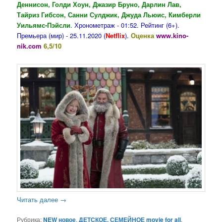
Деннисон, Голди Хоун, Джазир Бруно, Дарлин Лав,
Тайриз Гибсон, Санни Сулджик, Джуда Льюис, Кимберли
Уильямс-Пэйсли
. Хронометраж - 01:52. Рейтинг (6+).
Премьера (мир) - 25.11.2020 (
Netflix
).
Оценка
www.kino-
nik.com
6,5/10
Читать далее
→
Рубрика:
NEW новое
,
ДЕТСКОЕ, СЕМЕЙНОЕ movie for all
,