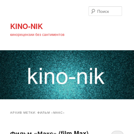
Поиск
KINO-NIK
кинорецензии без сантиментов
Главное
Перейти
Перейти
меню
АРХИВ МЕТКИ:
ФИЛЬМ «МАКС»
к
к
основному
дополнительному
Фильм «Макс» (film Max)