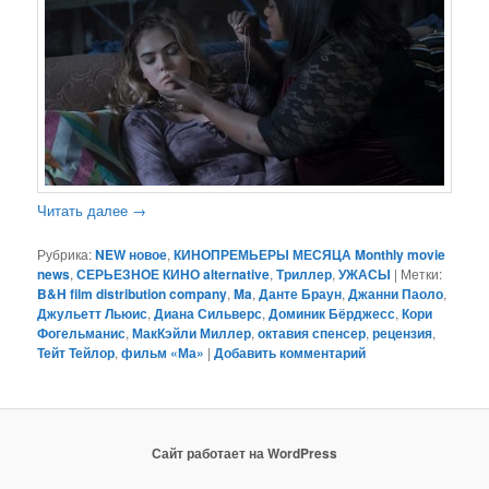
Читать далее
→
Рубрика:
NEW новое
,
КИНОПРЕМЬЕРЫ МЕСЯЦА Monthly movie
news
,
СЕРЬЕЗНОЕ КИНО alternative
,
Триллер
,
УЖАСЫ
|
Метки:
B&H film distribution company
,
Ma
,
Данте Браун
,
Джанни Паоло
,
Джульетт Льюис
,
Диана Сильверс
,
Доминик Бёрджесс
,
Кори
Фогельманис
,
МакКэйли Миллер
,
октавия спенсер
,
рецензия
,
Тейт Тейлор
,
фильм «Ма»
|
Добавить комментарий
Сайт работает на WordPress