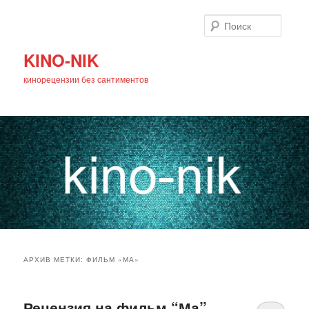
Поиск
KINO-NIK
кинорецензии без сантиментов
Главное
Перейти
Перейти
меню
АРХИВ МЕТКИ:
ФИЛЬМ «МА»
к
к
основному
дополнительному
Рецензия на фильм “Ма”