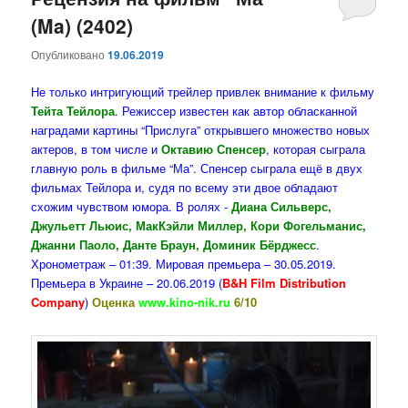
(Ma) (2402)
содержимому
содержимому
Опубликовано
19.06.2019
Не только интригующий трейлер привлек внимание к фильму
Тейта Тейлора
. Режиссер известен как автор обласканной
наградами картины “Прислуга” открывшего множество новых
актеров, в том числе и
Октавию Спенсер
, которая сыграла
главную роль в фильме “Ма”. Спенсер сыграла ещё в двух
фильмах Тейлора и, судя по всему эти двое обладают
схожим чувством юмора. В ролях -
Диана Сильверс,
Джульетт Льюис, МакКэйли Миллер, Кори Фогельманис,
Джанни Паоло, Данте Браун, Доминик Бёрджесс
.
Хронометраж – 01:39. Мировая премьера – 30.05.2019.
Премьера в Украине – 20.06.2019 (
B&H Film Distribution
Company
)
Оценка
www.kino-nik.ru
6/10