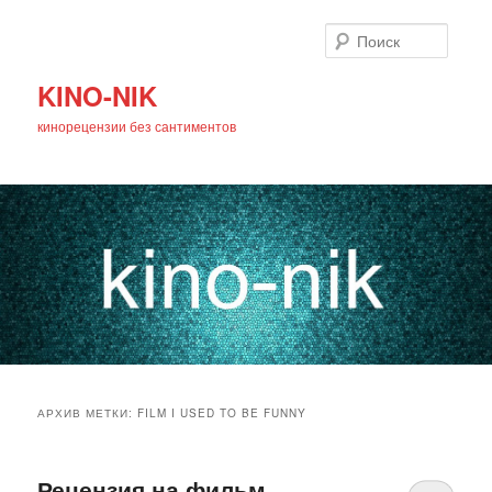
Поиск
KINO-NIK
кинорецензии без сантиментов
Главное
Перейти
Перейти
меню
АРХИВ МЕТКИ:
FILM I USED TO BE FUNNY
к
к
основному
дополнительному
Рецензия на фильм