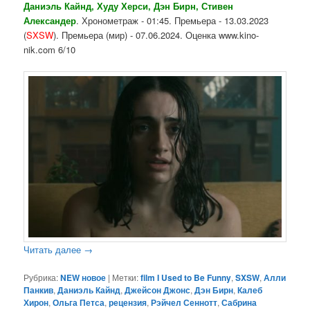
Даниэль Кайнд, Худу Херси, Дэн Бирн, Стивен
Александер
. Хронометраж - 01:45. Премьера - 13.03.2023
(
SXSW
). Премьера (мир) - 07.06.2024. Оценка www.kino-
nik.com 6/10
Читать далее
→
Рубрика:
NEW новое
|
Метки:
film I Used to Be Funny
,
SXSW
,
Алли
Панкив
,
Даниэль Кайнд
,
Джейсон Джонс
,
Дэн Бирн
,
Калеб
Хирон
,
Ольга Петса
,
рецензия
,
Рэйчел Сеннотт
,
Сабрина