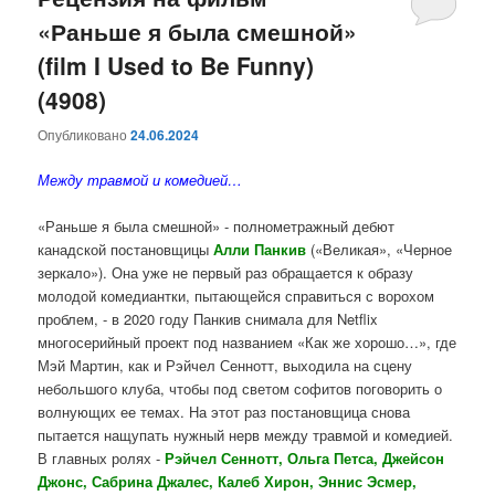
«Раньше я была смешной»
содержимому
содержимому
(film I Used to Be Funny)
(4908)
Опубликовано
24.06.2024
Между травмой и комедией…
«Раньше я была смешной» - полнометражный дебют
канадской постановщицы
Алли
Панкив
(«Великая», «Черное
зеркало»). Она уже не первый раз обращается к образу
молодой комедиантки, пытающейся справиться с ворохом
проблем, - в 2020 году Панкив снимала для Netflix
многосерийный проект под названием «Как же хорошо…», где
Мэй Мартин, как и Рэйчел Сеннотт, выходила на сцену
небольшого клуба, чтобы под светом софитов поговорить о
волнующих ее темах. На этот раз постановщица снова
пытается нащупать нужный нерв между травмой и комедией.
В главных ролях -
Рэйчел Сеннотт, Ольга Петса, Джейсон
Джонс, Сабрина Джалес, Калеб Хирон, Эннис Эсмер,