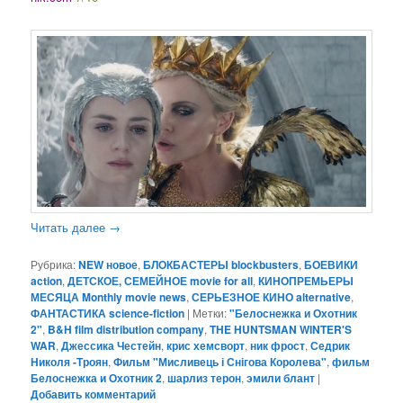
Читать далее
→
Рубрика:
NEW новое
,
БЛОКБАСТЕРЫ blockbusters
,
БОЕВИКИ
action
,
ДЕТСКОЕ, СЕМЕЙНОЕ movie for all
,
КИНОПРЕМЬЕРЫ
МЕСЯЦА Monthly movie news
,
СЕРЬЕЗНОЕ КИНО alternative
,
ФАНТАСТИКА science-fiction
|
Метки:
"Белоснежка и Охотник
2"
,
B&H film distribution company
,
THE HUNTSMAN WINTER'S
WAR
,
Джессика Честейн
,
крис хемсворт
,
ник фрост
,
Седрик
Николя -Троян
,
Фильм "Мисливець і Снігова Королева"
,
фильм
Белоснежка и Охотник 2
,
шарлиз терон
,
эмили блант
|
Добавить комментарий