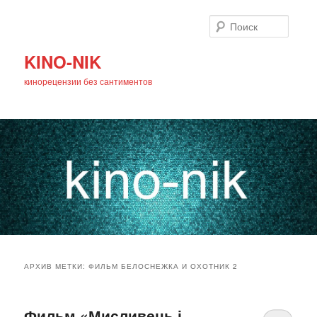
Поиск
KINO-NIK
кинорецензии без сантиментов
Главное
Перейти
Перейти
меню
АРХИВ МЕТКИ:
ФИЛЬМ БЕЛОСНЕЖКА И ОХОТНИК 2
к
к
основному
дополнительному
Фильм «Мисливець і