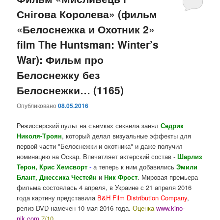
Снігова Королева» (фильм
содержимому
содержимому
«Белоснежка и Охотник 2»
film The Huntsman: Winter’s
War): Фильм про
Белоснежку без
Белоснежки… (1165)
Опубликовано
08.05.2016
Режиссерский пульт на съемках сиквела занял
Седрик
Николя-Троян
, который делал визуальные эффекты для
первой части "Белоснежки и охотника" и даже получил
номинацию на Оскар. Впечатляет актерский состав -
Шарлиз
Терон, Крис Хемсворт
-
а теперь к ним добавились
Эмили
Блант, Джессика Честейн
и
Ник Фрост
. Мировая премьера
фильма состоялась 4 апреля, в Украине с 21 апреля 2016
года картину представила
B&H Film Distribution Company
,
релиз DVD намечен 10 мая 2016 года.
Оценка
www.kino-
nik.com
7/10