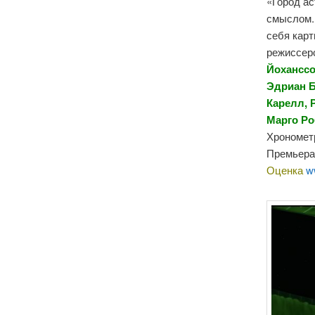
«Город а
смыслом.
себя карт
режиссерс
Йоханссо
Эдриан Б
Карелл, 
Марго Ро
Хронометр
Премьера 
Оценка
w