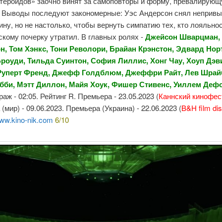
стероидов» заочно винят за самоповторы и форму, превалирую
 Выводы последуют закономерные: Уэс Андерсон снял неприв
ину, но не настолько, чтобы вернуть симпатию тех, кто лояльнос
кому почерку утратил. В главных ролях -
Джейсон Шварцман, 
н, Том Хэнкс, Тони Револори, Брайан Крэнстон, Эдвард Нор
роуди, Тильда Суинтон, София Лиллис, Хонг Чау, Хоуп Дэв
Руперт Френд, Джефф Голдблюм, Джеффри Райт, Лев Шрай
бби, Мэтт Диллон, Майя Хоук, Фишер Стивенс, Уиллем Деф
аж - 02:05. Рейтинг R. Премьера - 23.05.2023 (
Каннский кинофес
(мир) - 09.06.2023. Премьера (Украина) - 22.06.2023 (
B&H film dis
ww.kino-nik.com
6/10