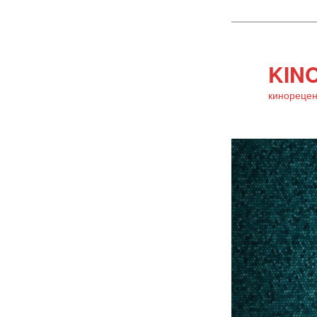
KINO
кинорецен