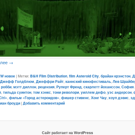
алее
→
W новое
|
Метки:
B&H Film Distribution
,
film Asteroid City
,
брайан крэнстон
,
Д
,
Джефф Голдблюм
,
Джеффри Райт
,
каннский кинофестиваль
,
Лев Шрайбе
 робби
,
мэтт диллон
,
рецензия
,
Руперт Френд
,
скарлетт йоханссон
,
София 
л
,
тильда суинтон
,
том хэнкс
,
тони револори
,
уиллем дефо
,
уэс андерсон
,
іті»
,
фильм «Город астероидов»
,
фишер стивенс
,
Хонг Чау
,
хоуп дэвис
,
э
иан броуди
|
Добавить комментарий
Сайт работает на WordPress