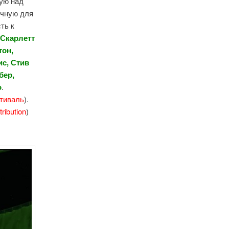
щую над
ычную для
ть к
Скарлетт
тон,
ис, Стив
бер,
о
.
тиваль
).
tribution
)