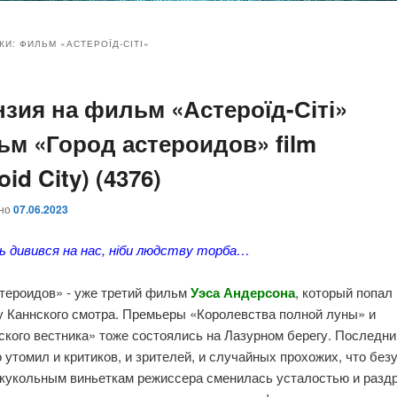
и
и
КИ:
ФИЛЬМ «АСТЕРОЇД-СІТІ»
нзия на фильм «Астероїд-Сіті»
ому
ительному
ьм «Город астероидов» film
жимому
жимому
oid City) (4376)
ано
07.06.2023
ь дивився на нас, ніби людству торба…
стероидов» - уже третий фильм
Уэса Андерсона
, который попал
у Каннского смотра. Премьеры «Королевства полной луны» и
ского вестника» тоже состоялись на Лазурном берегу. Последн
 утомил и критиков, и зрителей, и случайных прохожих, что без
 кукольным виньеткам режиссера сменилась усталостью и разд