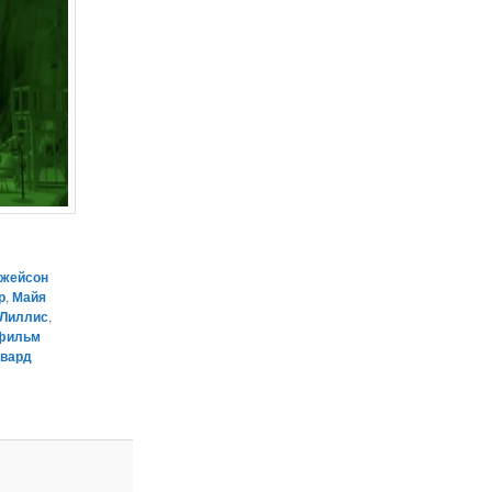
жейсон
р
,
Майя
Лиллис
,
фильм
двард