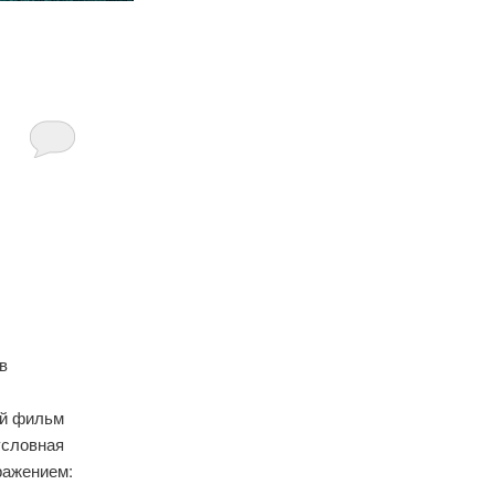
 в
ий фильм
условная
ражением: