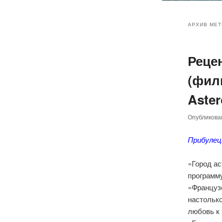
Главное
Перейт
Перейт
меню
АРХИВ МЕТ
к
к
Реце
основн
дополн
(фил
содер
содер
Aster
Опубликов
Прибулец
«Город а
программ
«Француз
настолько
любовь к