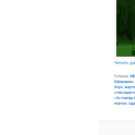
Читать д
Рубрика:
NE
Шварцман
Хоук
,
марго
стив карел
«Астероїд-С
нортон
,
эдр