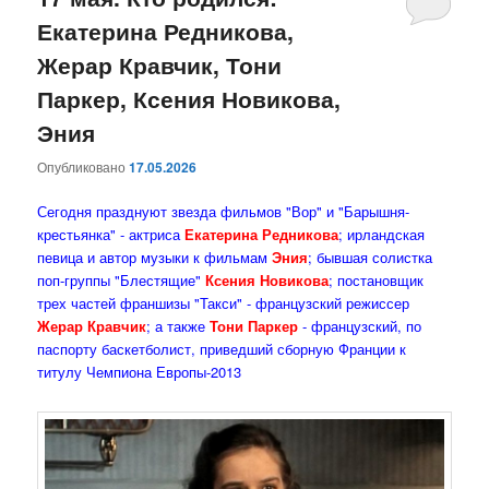
Екатерина Редникова,
содержимому
содержимому
Жерар Кравчик, Тони
Паркер, Ксения Новикова,
Эния
Опубликовано
17.05.2026
Сегодня празднуют звезда фильмов "Вор" и "Барышня-
крестьянка" - актриса
Екатерина Редникова
; ирландская
певица и автор музыки к фильмам
Эния
; бывшая солистка
поп-группы "Блестящие"
Ксения Новикова
; постановщик
трех частей франшизы "Такси" - французский режиссер
Жерар Кравчик
; а также
Тони Паркер
- французский, по
паспорту баскетболист, приведший сборную Франции к
титулу Чемпиона Европы-2013