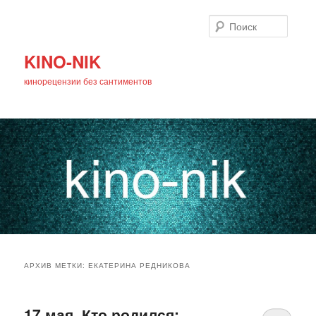
Поиск
KINO-NIK
кинорецензии без сантиментов
Главное
Перейти
Перейти
меню
АРХИВ МЕТКИ:
ЕКАТЕРИНА РЕДНИКОВА
к
к
основному
дополнительному
17 мая. Кто родился: