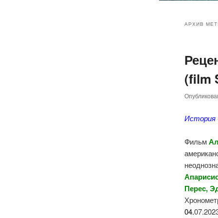
Главное
Перейт
Перейт
меню
АРХИВ МЕТ
к
к
Реце
основн
дополн
(film
содер
содер
Опубликов
История 
Фильм
Ал
американс
неоднозн
Апариси
Перес
,
Э
Хрономет
0
4.
07.202