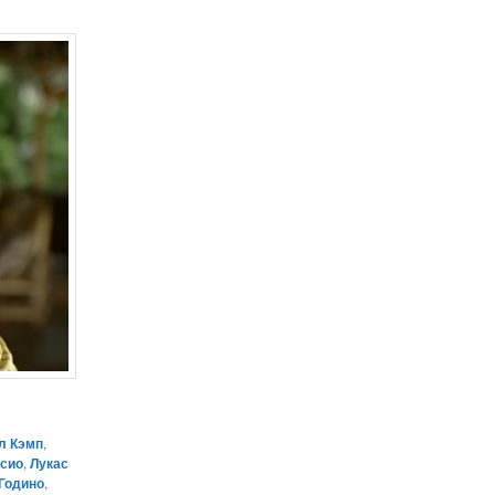
л Кэмп
,
исио
,
Лукас
Годино
,