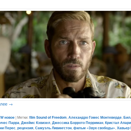
алее
→
W новое
|
Метки:
film Sound of Freedom
,
Алехандро Гомес Монтеверде
,
Бил
нчес Парра
,
Джеймс Кэвизел
,
Джессика Боррото Перриман
,
Кристал Апар
ни Перес
,
рецензия
,
Самуэль Ливингстон
,
фильм «Звук свободы»
,
Хавьер 