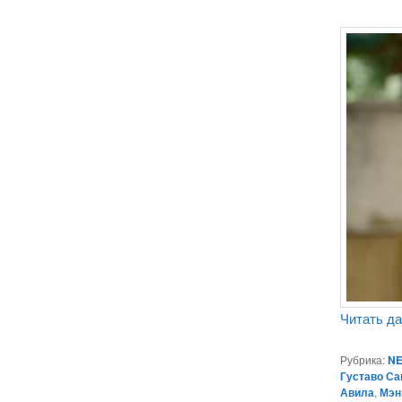
Читать д
Рубрика:
NE
Густаво Са
Авила
,
Мэн