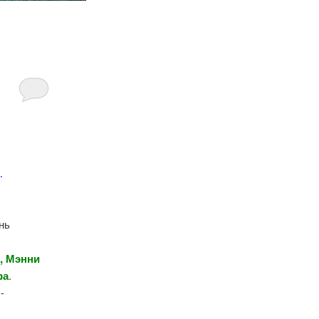
…
нь
н,
Мэнни
ра
.
-