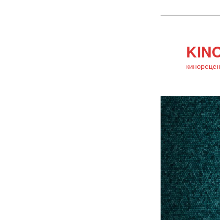
KINO
кинорецен