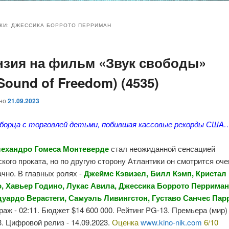
и
и
КИ:
ДЖЕССИКА БОРРОТО ПЕРРИМАН
нзия на фильм «Звук свободы»
ому
ительному
 Sound of Freedom) (4535)
жимому
жимому
ано
21.09.2023
борца с торговлей детьми, побившая кассовые рекорды США
ехандро Гомеса
Монтевер
де
стал неожиданной сенсацией
кого проката, но по другую сторону Атлантики он смотрится оче
ачно.
В
главных ролях
-
Дже
ймс Кэвизел
,
Билл Кэмп
, Кристал
о,
Хавьер Годино
, Лукас Авила, Джессика Боррото Перрима
дуардо Верастеги
, Самуэль Ливингстон,
Густаво Санчес
Пар
раж - 02:11. Бюджет
$14 600 000
. Рейтинг
PG-13.
Премьера (мир) 
3
. Цифровой релиз - 14.09.2023.
Оценка
www.kino-nik.com
6/10