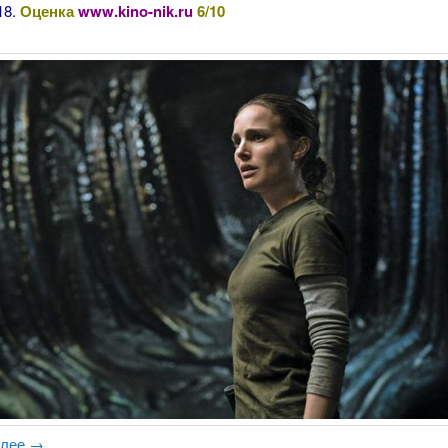
18.
Оценка
www.kino-nik.ru
6/10
алее
→