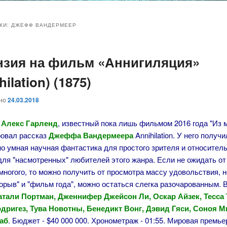
и
и
КИ:
ДЖЕФФ ВАНДЕРМЕЕР
нзия на фильм «Аннигиляция»
ому
ительному
hilation) (1875)
жимому
жимому
ано
24.03.2018
Алекс Гарленд
, известный пока лишь фильмом 2016 года "Из 
ровал рассказ
Джеффа Вандермеера
Annihilation. У него получ
о умная научная фантастика для простого зрителя и относител
ля "насмотренных" любителей этого жанра. Если не ожидать от
ногого, то можно получить от просмотра массу удовольствия, н
орыв" и "фильм года", можно остаться слегка разочарованным. 
тали Портман, Дженнифер Джейсон Ли, Оскар Айзек, Тесса 
дригез, Тува Новотны, Бенедикт Вонг, Дэвид Гяси, Соноя М
аб
. Бюджет - $40 000 000. Хронометраж - 01:55. Мировая премь