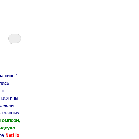
машины",
илась
ьно
 картины
о если
В главных
Томпсон,
идзуно,
ера
Netflix