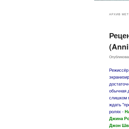
Главное
Перейт
Перейт
меню
АРХИВ МЕТ
к
к
Реце
основн
дополн
(Anni
содер
содер
Опубликов
Режиссёр
экранизи
достаточн
обычная д
слишком м
ждать "пр
ролях -
На
Джина Ро
Джон Шв