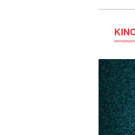
KINO
кинорецен