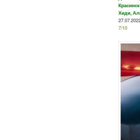
Красинск
Хиди, А
27.07.202
7/10