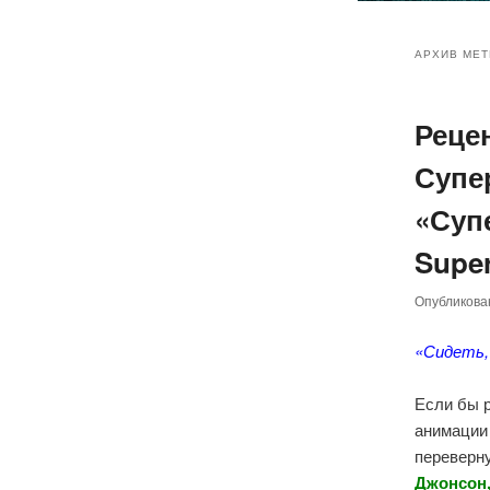
Главное
Перейт
Перейт
меню
АРХИВ МЕТ
к
к
Реце
основн
дополн
Супе
содер
содер
«Суп
Super
Опубликов
«Сидеть,
Если бы р
анимаци
переверну
Джонсон,