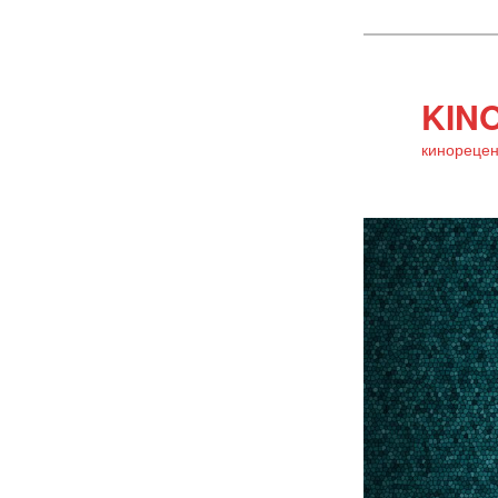
KINO
кинорецен