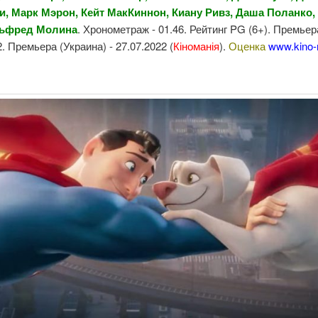
и, Марк Мэрон, Кейт МакКиннон, Киану Ривз, Даша Поланко,
льфред Молина
. Хронометраж - 01.46. Рейтинг PG (6+). Премьера
2. Премьера (Украина) - 27.07.2022 (
Кіноманія
).
Оценка
www.kino-