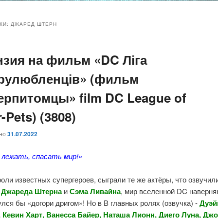
и
и
КИ:
ДЖАРЕД ШТЕРН
нзия на фильм «DC Ліга
ому
ительному
рулюбленців» (фильм
жимому
жимому
ерпитомцы» film DC League of
-Pets) (3808)
ано
31.07.2022
 лежать, спасать мир!»
оли известных супергероев, сыграли те же актёры, что озвучили
и
Джареда Штерна
и
Сэма Ливайна
, мир вселенной DC наверня
лся бы «догори дригом»! Но в В главных ролях (озвучка) -
Дуэй
 Кевин Харт, Ванесса Байер, Наташа Лионн, Диего Луна, Дж