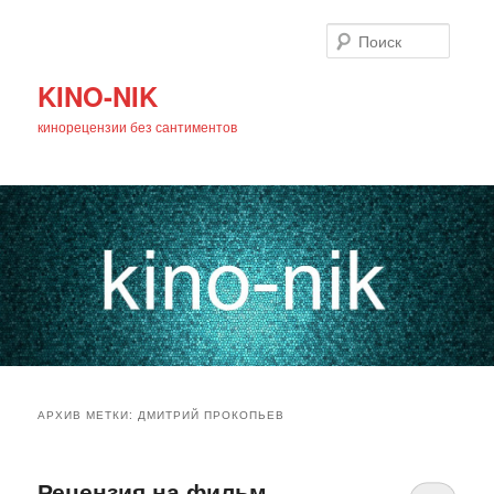
Поиск
KINO-NIK
кинорецензии без сантиментов
Главное
Перейти
Перейти
меню
АРХИВ МЕТКИ:
ДМИТРИЙ ПРОКОПЬЕВ
к
к
основному
дополнительному
Рецензия на фильм