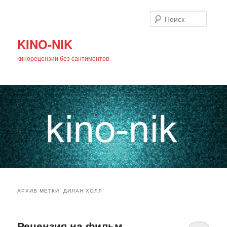
Поиск
KINO-NIK
кинорецензии без сантиментов
Главное
Перейти
Перейти
меню
АРХИВ МЕТКИ:
ДИЛАН ХОЛЛ
к
к
основному
дополнительному
Рецензия на фильм