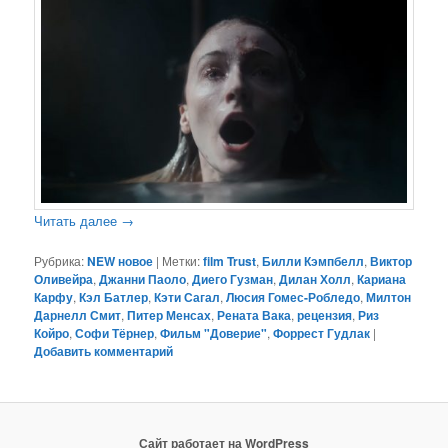
Читать далее
→
Рубрика:
NEW новое
|
Метки:
film Trust
,
Билли Кэмпбелл
,
Виктор
Оливейра
,
Джанни Паоло
,
Диего Гузман
,
Дилан Холл
,
Кариана
Карфу
,
Кэл Батлер
,
Кэти Сагал
,
Люсия Гомес-Робледо
,
Милтон
Дарнелл Смит
,
Питер Менсах
,
Рената Вака
,
рецензия
,
Риз
Койро
,
Софи Тёрнер
,
Фильм "Доверие"
,
Форрест Гудлак
|
Добавить комментарий
Сайт работает на WordPress