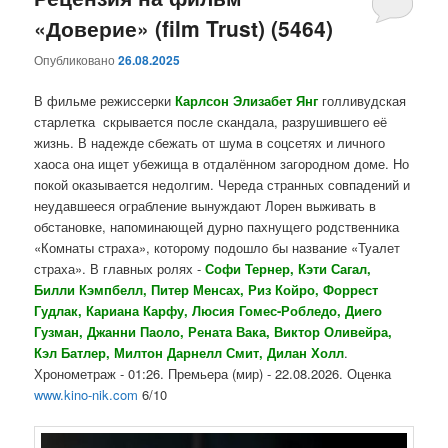
«Доверие» (film Trust) (5464)
содержимому
содержимому
Опубликовано
26.08.2025
В фильме режиссерки
Карлсон Элизабет Янг
голливудская
старлетка скрывается после скандала, разрушившего её
жизнь. В надежде сбежать от шума в соцсетях и личного
хаоса она ищет убежища в отдалённом загородном доме. Но
покой оказывается недолгим. Череда странных совпадений и
неудавшееся ограбление вынуждают Лорен выживать в
обстановке, напоминающей дурно пахнущего родственника
«Комнаты страха», которому подошло бы название «Туалет
страха». В главных ролях -
Софи Тернер, Кэти Сагал,
Билли Кэмпбелл, Питер Менсах, Риз Койро, Форрест
Гудлак, Кариана Карфу, Люсия Гомес-Робледо, Диего
Гузман, Джанни Паоло, Рената Вака, Виктор Оливейра,
Кэл Батлер, Милтон Дарнелл Смит, Дилан Холл
.
Хронометраж - 01:26. Премьера (мир) - 22.08.2026. Оценка
www.kino-nik.com
6/10