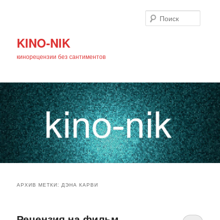
Поиск
KINO-NIK
кинорецензии без сантиментов
Главное
Перейти
Перейти
меню
АРХИВ МЕТКИ:
ДЭНА КАРВИ
к
к
основному
дополнительному
Рецензия на фильм