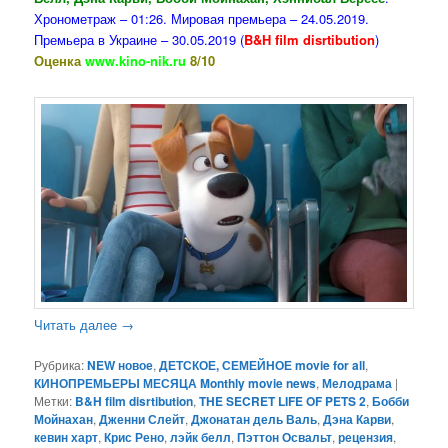
Хронометраж – 01:26. Мировая премьера – 24.05.2019.
Премьера в Украине – 30.05.2019 (
B&H film disrtibution
)
Оценка
www.kino-nik.ru
8/10
Читать далее
→
Рубрика:
NEW новое
,
ДЕТСКОЕ, СЕМЕЙНОЕ movie for all
,
КИНОПРЕМЬЕРЫ МЕСЯЦА Monthly movie news
,
Мелодрама
|
Метки:
B&H film disrtibution
,
THE SECRET LIFE OF PETS 2
,
Бобби
Мойнахан
,
Дженни Слейт
,
Джонатан дель Валь
,
Дэна Карви
,
кевин харт
,
Крис Рено
,
лэйк белл
,
Пэттон Освальт
,
рецензия
,