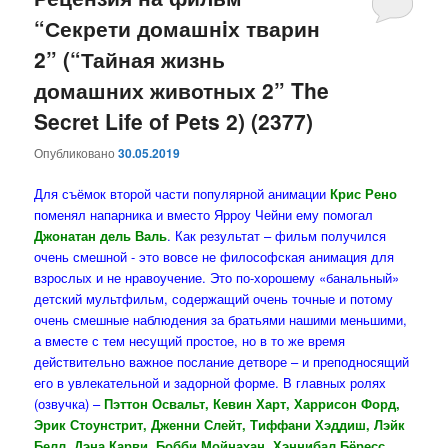
“Секрети домашнiх тварин
содержимому
содержимому
2” (“Тайная жизнь
домашних животных 2” The
Secret Life of Pets 2) (2377)
Опубликовано
30.05.2019
Для съёмок второй части популярной анимации
Крис Рено
поменял напарника и вместо Ярроу Чейни ему помогал
Джонатан дель Валь
. Как результат – фильм получился
очень смешной - это вовсе не философская анимация для
взрослых и не нравоучение. Это по-хорошему «банальный»
детский мультфильм, содержащий очень точные и потому
очень смешные наблюдения за братьями нашими меньшими,
а вместе с тем несущий простое, но в то же время
действительно важное послание детворе – и преподносящий
его в увлекательной и задорной форме. В главных ролях
(озвучка) –
Пэттон Освальт, Кевин Харт, Харрисон Форд,
Эрик Стоунстрит, Дженни Слейт, Тиффани Хэддиш, Лэйк
Белл, Дэна Карви, Бобби Мойнахан, Хэннибал Бёресс
.