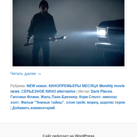
Читать далее
→
Рубрика:
NEW новое
,
КИНОПРЕМЬЕРЫ МЕСЯЦА Monthly movie
news
,
СЕРЬЕЗНОЕ КИНО alternative
|
Метки:
Dark Places
,
Гиллиан Флинн
,
Жиль Паке-Бреннер
,
Кори Сполл
,
николас
холт
,
Фильм "Темные тайны"
,
хлоя грейс морец
,
шарлиз терон
|
Добавить комментарий
Сайт работает на WordPress