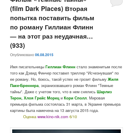
(film Dark Places) Вторая
содержимому
содержимому
попытка поставить фильм
по роману Гиллиан Флинн
— на этот раз неудачная…
(933)
Опубликовано
06.08.2015
Имя писательницы
Гиллиан Флинн
стало знаменитым после
того как Дэвид Финчер поставил триллер "Исчезнувшая" по
ее роману. Но, боюсь, такой успех не грозит фильму
Жиля
Паке-Бреннера
, экранизовавшего роман Флинн "Темные
тайны". Даже с учетом того, что в нем снялись
Шарлиз
Терон, Хлоя Грейс Морец
и
Кори Сполл
. Мировая
премьера фильма состоялась 31 марта, в Украине премьера
картины была намечена на 13 августа 2015 года.
Оценка
www.kino-nik.com
6/10