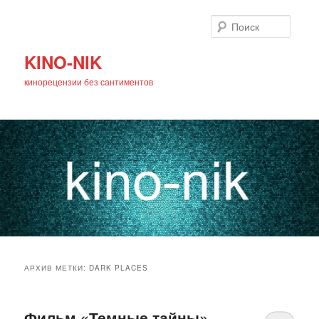
Поиск
KINO-NIK
кинорецензии без сантиментов
Главное
Перейти
Перейти
меню
АРХИВ МЕТКИ:
DARK PLACES
к
к
основному
дополнительному
Фильм «Темные тайны»