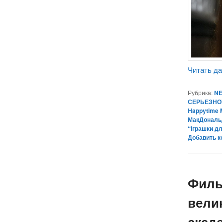
Читать д
Рубрика:
NE
СЕРЬЕЗНОЕ 
Happytime 
МакДональ
“Iграшки д
Добавить 
Филь
вели
акад