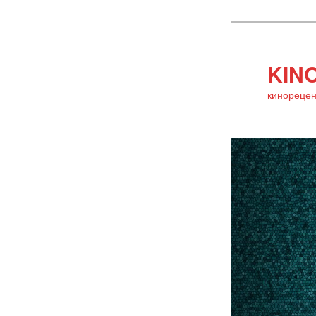
KINO
кинорецен