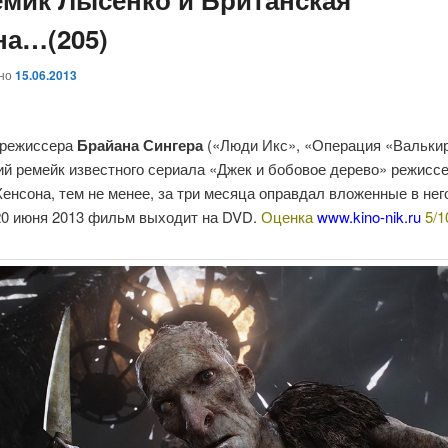
на…(205)
ано
15.06.2013
 режиссера
Брайана Сингера
(«Люди Икс», «Операция «Валькир
ий ремейк известного сериала «Джек и бобовое дерево» режисс
енсона, тем не менее, за три месяца оправдал вложенные в нег
 20 июня 2013 фильм выходит на DVD.
Оценка
www.kino-nik.ru
5/1