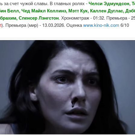
ь за счет чужой славы. В главных ролях -
Челси Эдмундсон, Т
бин Белл, Чед Майкл Коллинз, Мэтт Кук, Каллен Дуглас, Дэб
рахим, Спенсер Лэнгстон
. Хронометраж - 01:32. Премьера - 2
t
). Премьера (мир) - 13.03.2026. Оценка
www.kino-nik.com
6/10