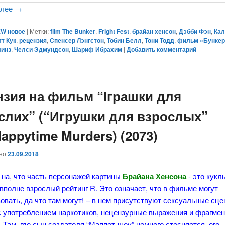
алее
→
W новое
|
Метки:
film The Bunker
,
Fright Fest
,
брайан хенсон
,
Дэбби Фэн
,
Ка
т Кук
,
рецензия
,
Спенсер Лэнгстон
,
Тобин Белл
,
Тони Тодд
,
фильм «Бунке
линз
,
Челси Эдмундсон
,
Шариф Ибрахим
|
Добавить комментарий
нзия на фильм “Iграшки для
слих” (“Игрушки для взрослых”
appytime Murders) (2073)
ано
23.09.2018
 на, что часть персонажей картины
Брайана Хенсона
- это кукл
вполне взрослый рейтинг R. Это означает, что в фильме могут
овать, да что там могут! – в нем присутствуют сексуальные сце
с употреблением наркотиков, нецензурные выражения и фрагмен
 Там, где сын создателя “Маппет-шоу” немного стесняется, его