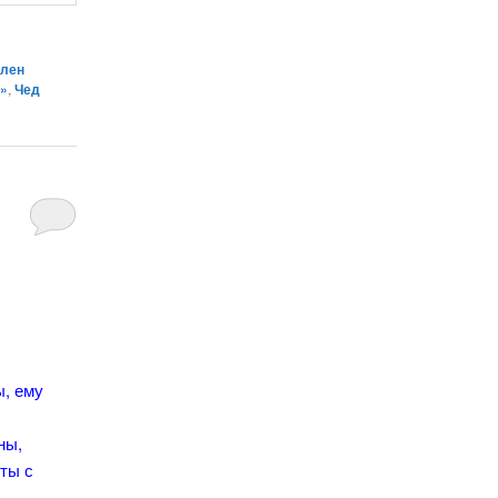
ллен
р»
,
Чед
ы, ему
ны,
ты с