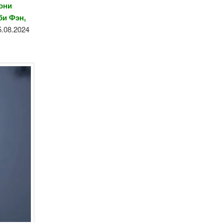
они
би Фэн,
5.08.2024