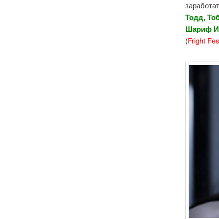
заработат
Тодд, То
Шариф Иб
(
Fright Fes