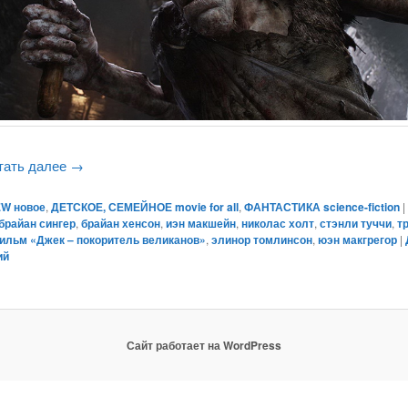
тать далее
→
W новое
,
ДЕТСКОЕ, СЕМЕЙНОЕ movie for all
,
ФАНТАСТИКА science-fiction
брайан сингер
,
брайан хенсон
,
иэн макшейн
,
николас холт
,
стэнли туччи
,
т
ильм «Джек – покоритель великанов»
,
элинор томлинсон
,
юэн макгрегор
|
ий
Сайт работает на WordPress