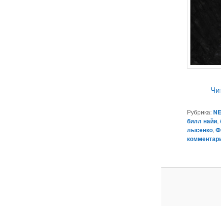
Чи
Рубрика:
NE
билл найи
,
лысенко
,
Ф
комментар