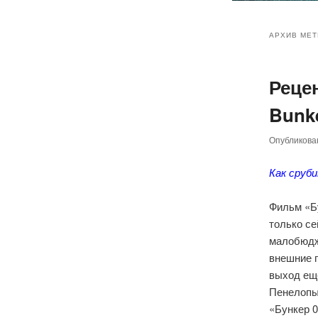
Главное
Перейт
Перейт
меню
АРХИВ МЕТ
к
к
Реце
основн
дополн
Bunke
содер
содер
Опубликов
Как сруб
Фильм
«Б
только се
малобюдже
внешние п
выход ещ
Пенелопы
«Бункер 0