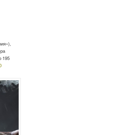
ия»),
ера
о 195
0