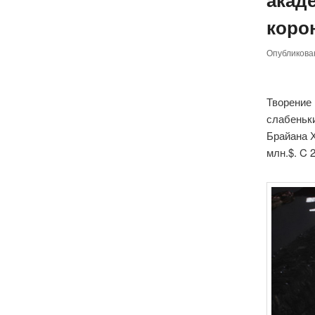
коро
Опубликов
Творение
слабеньк
Брайана Х
млн.$. C