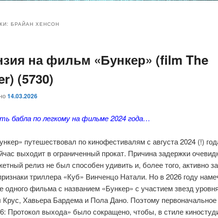
и
и
КИ:
БРАЙАН ХЕНСОН
нзия на фильм «Бункер» (film The
ому
ительному
r) (5730)
жимому
жимому
ано
14.03.2026
ить бабла по легкому на фильме 2024 года…
ункер» путешествовал по кинофестивалям с августа 2024 (!) год
йчас выходит в ограниченный прокат. Причина задержки очевидн
тный релиз не был способен удивить и, более того, активно з
ризнаки триллера «Куб» Винченцо Натали. Но в 2026 году наме
е одного фильма с названием «Бункер» с участием звезд уровн
 Крус, Хавьера Бардема и Пола Дано. Поэтому первоначальное
6: Протокол выхода» было сокращено, чтобы, в стиле киностуд