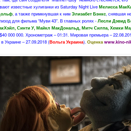
ают известные хулиганки из Saturday Night Live
Мелисса МакК
дольф
, а также примкнувшая к ним
Элизабет Бэнкс
, снявшая н
изод для фильма “Муви 43”. В главных ролях -
Лесли Дэвид Б
кХэйл, Синти У, Майкл МакДональд, Митч Силпа, Хемки М
$40 000 000. Хронометраж – 01:31. Мировая премьера – 22.08.20
в Украине – 27.09.2018 (
Вольга Украина
).
Оценка
www.kino-nik