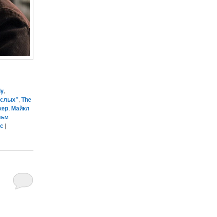
dy
,
ослых”
,
The
кер
,
Майкл
льм
кс
|