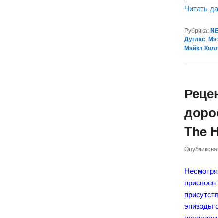
Читать д
Рубрика:
NE
Дуглас
,
Мэт
Майкл Кол
Реце
доро
The H
Опубликов
Несмотря
присвоен 
присутств
эпизоды 
насилием.