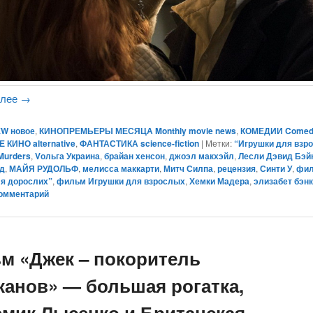
алее
→
W новое
,
КИНОПРЕМЬЕРЫ МЕСЯЦА Monthly movie news
,
КОМЕДИИ Come
КИНО alternative
,
ФАНТАСТИКА science-fiction
|
Метки:
“Игрушки для взр
Murders
,
Vольга Украина
,
брайан хенсон
,
джоэл макхэйл
,
Лесли Дэвид Бэй
д
,
МАЙЯ РУДОЛЬФ
,
мелисса маккарти
,
Митч Силпа
,
рецензия
,
Синти У
,
фи
ля дорослих”
,
фильм Игрушки для взрослых
,
Хемки Мадера
,
элизабет бэн
комментарий
м «Джек – покоритель
канов» — большая рогатка,
емик Лысенко и Британская