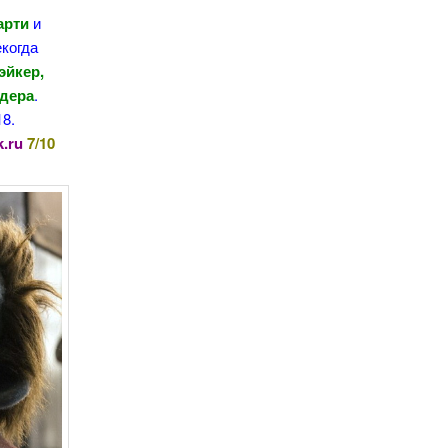
арти
и
екогда
эйкер,
адера
.
18.
.ru
7/10