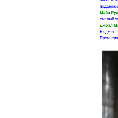
поддержив
Майя Ру
смелый эп
Джоэл Ма
Бюджет - 
Премьера 